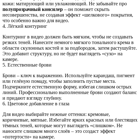
кожи: матирующий или увлажняющий. Не забывайте про
полупрозрачный консилер
– он поможет скрыть
несовершенства, не создавая эффект «шелкового» покрытия,
что особенно важно для видео.
4. Лёгкий контуринг
Контуринг в видео должен быть мягким, чтобы не создавать
резких теней. Нанесите немного мягкого тонального крема в
области скулонных костей и за подбородок, затем растушуйте.
Это добавит структуру, но не будет выглядеть «сухо» на
камере.
5. Естественные брови
Брови – ключ к выражению. Используйте карандаш, пигмент
или гелёную помаду, чтобы заполнить пустые места.
Подчеркните естественную форму, избегая слишком острых
линий. Профессионально выполненные брови создают баланс
и придают взгляду глубину.
6. Цветовое добавление в глаза
Для видео выбирайте нежные оттенки: кремовые,
коричневые, мятные. Избегайте ярких красных или блестящих
тёмных теней, которые могут выглядеть «слишком». Не
наносите слишком много слоёв – это создаст эффект
«потертости» на камере.