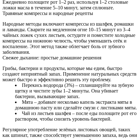
Ежедневно полощите рот 1–2 раз, используя 1–2 столовые
ложки масла в течение 5–10 минут, затем сплюньте.
Травяные компрессы и народные рецепты
Народные методы включают компрессы из шалфея, ромашки
и лаванды. Сварите на медленном огне 10–15 минут из 3–4
чайных ложек сухих листьев, остудите и поместите холодные
компрессы на нижнюю челюсть, чтобы уменьшить отёк и
воспаление. Этот метод также облегчает боль от зубного
заболевания.
Свежее дыхание: простые домашние решения
Грибы, бактерии и продукты, которые мы едим, быстро
создают неприятный запах. Применение натуральных средств
может быстро и эффективно решить эту проблему.
Перекись водорода (3%) – спланшируйте на зубную
щетку и чистите зубы 1–2 минуты. Она убивает
бактерии, вызывающие запах.
Мята – добавьте несколько капель экстракта мяты в
домашнюю пасту или сделайте смузи с листиками мяты.
Чай из листьев шалфея – после еды полощите рот его
раствором, чтобы снизить уровень бактерий.
Регулярное употребление зелёных листовых овощей, таких
как шпинат, также способствует уменьшению запаха, ведь они