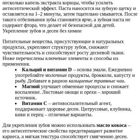
несколько капель экстракта корицы, чтобы усилить
антисептический эффект. Паста наносится на зубную щетку и
оставляется на 1–2 минуты, затем тщательно смывается. После
такого отбеливания зубы становятся ярче, а зубная паста не
содержит фтора, что делает её безопасной для детей.
Укрепление зубов и десен без химии
Питательные вещества, присутствующие в натуральных
продуктах, укрепляют структуру зубов, снижают
чувствительность и способствуют росту десневой ткани.
Ниже перечислены ключевые элементы и способы их
применения.
Кальций и витамин D
– основа эмали. Ежедневно
употребляйте молочные продукты, брокколи, капусту и
рыбу. Добавьте в рацион
кальциевые травяные чаи
.
Магний
улучшает обменные процессы и снижает
воспаление. Листовые овощи и орехи – хороший
источник.
Витамин C
– антивоспалительный агент,
поддерживает здоровье десен. Цитрусовые, клубника,
киви и перец – отличные варианты.
Для укрепления зубов можно использовать
масло кокоса
–
его антисептические свойства предотвращают развитие
кариеса, а мягкая текстура способствует смягчению десен.