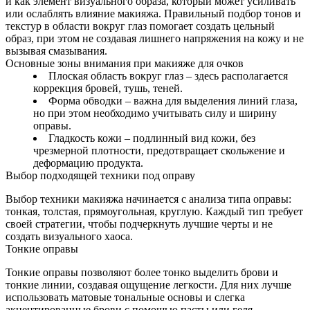
и как элемент визуального образа, который может усиливать
или ослаблять влияние макияжа. Правильный подбор тонов и
текстур в области вокруг глаз помогает создать цельный
образ, при этом не создавая лишнего напряжения на кожу и не
вызывая смазывания.
Основные зоны внимания при макияже для очков
Плоская область вокруг глаз – здесь располагается
коррекция бровей, тушь, теней.
Форма обводки – важна для выделения линий глаза,
но при этом необходимо учитывать силу и ширину
оправы.
Гладкость кожи – подлинный вид кожи, без
чрезмерной плотности, предотвращает скольжение и
деформацию продукта.
Выбор подходящей техники под оправу
Выбор техники макияжа начинается с анализа типа оправы:
тонкая, толстая, прямоугольная, круглую. Каждый тип требует
своей стратегии, чтобы подчеркнуть лучшие черты и не
создать визуального хаоса.
Тонкие оправы
Тонкие оправы позволяют более тонко выделить брови и
тонкие линии, создавая ощущение легкости. Для них лучше
использовать матовые тональные основы и слегка
акцентированные брови с помощью пасты или геля.