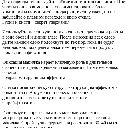
Для подводки используйте гибкие кисти и тонкие линии. При
толстых оправах можно экспериментировать с более
крупными мазками, чтобы подчеркнуть силу глаза, но не
забывайте о плавном переходе к краю стекла.
Губки и кисти – секрет удержания
Используйте маленькую, но мягкую кисть для тонкой работы
в зоне бровей и линии глаза. После нанесения всех слоев
дайте каждой слою подсохнуть до тех пор, пока не будет
невозможно пальцевым нажатием переместить продукт.
Покрытие и фиксация
Фиксация макияжа играет ключевую роль в длительной
стойкости и предотвращении смазывания. Ниже несколько
советов.
Пудра с матирующим эффектом
Слегка посыпьте лёгкую пудру с матирующим эффектом в
области глаз. Это уменьшит блеск и обеспечит
дополнительную защиту от потери яркости.
Спрей-фиксатор
Используйте спрей-фиксатор, который содержит
микроакрилатные маты и помогает закрепить все слои
макияжа. Спрей лучше держать на расстоянии 30–40 см от
лица, а не прямо над ним.