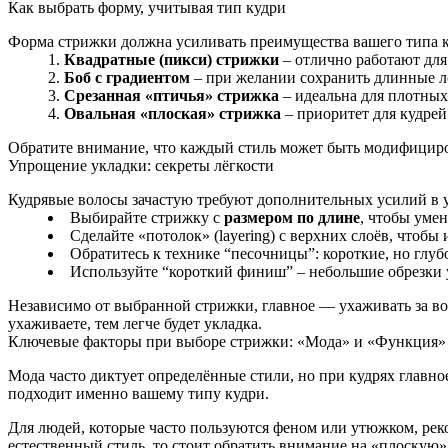
Как выбрать форму, учитывая тип кудри
Форма стрижки должна усиливать преимущества вашего типа ку
Квадратные (пикси) стрижки
– отлично работают для 
Боб с градиентом
– при желании сохранить длинные ло
Срезанная «птичья» стрижка
– идеальна для плотных
Овальная «плоская» стрижка
– приоритет для кудрей 
Обратите внимание, что каждый стиль может быть модифициров
Упрощение укладки: секреты лёгкости
Кудрявые волосы зачастую требуют дополнительных усилий в у
Выбирайте стрижку с
размером по длине
, чтобы уме
Сделайте «потолок» (layering) с верхних слоёв, чтобы
Обратитесь к технике “песочницы”: короткие, но глуб
Используйте “короткий финиш” – небольшие обрезки у
Независимо от выбранной стрижки, главное — ухаживать за во
ухаживаете, тем легче будет укладка.
Ключевые факторы при выборе стрижки: «Мода» и «Функция»
Мода часто диктует определённые стили, но при кудрях главно
подходит именно вашему типу кудри.
Для людей, которые часто пользуются феном или утюжком, рек
естественный стиль, то стоит обратить внимание на «плоскую»