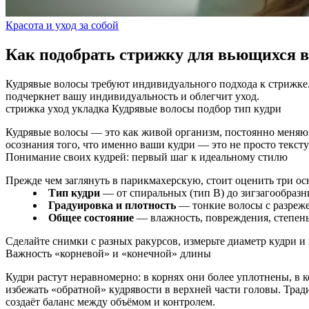
Красота и уход за собой
Как подобрать стрижку для вьющихся в
Кудрявые волосы требуют индивидуального подхода к стрижке. 
подчеркнет вашу индивидуальность и облегчит уход.
стрижка
уход
укладка
Кудрявые волосы
подбор
тип кудри
Кудрявые волосы — это как живой организм, постоянно меняю
осознания того, что именно ваши кудри — это не просто текстур
Понимание своих кудрей: первый шаг к идеальному стилю
Прежде чем заглянуть в парикмахерскую, стоит оценить три о
Тип кудри
— от спиральных (тип B) до зигзагообразн
Градуировка и плотность
— тонкие волосы с разреже
Общее состояние
— влажность, повреждения, степень
Сделайте снимки с разных ракурсов, измерьте диаметр кудри
Важность «корневой» и «конечной» длины
Кудри растут неравномерно: в корнях они более уплотнены, в
избежать «обратной» кудрявости в верхней части головы. Тра
создаёт баланс между объёмом и контролем.