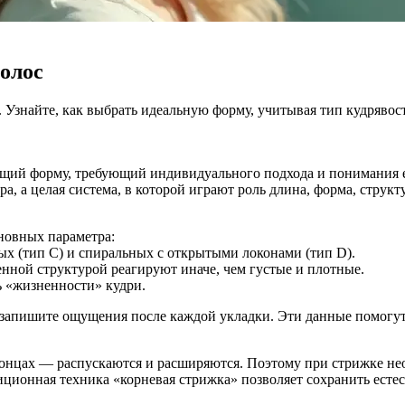
олос
Узнайте, как выбрать идеальную форму, учитывая тип кудрявост
щий форму, требующий индивидуального подхода и понимания е
а, а целая система, в которой играют роль длина, форма, структ
сновных параметра:
ых (тип C) и спиральных с открытыми локонами (тип D).
нной структурой реагируют иначе, чем густые и плотные.
 «жизненности» кудри.
 и запишите ощущения после каждой укладки. Эти данные помогу
 концах — распускаются и расширяются. Поэтому при стрижке не
диционная техника «корневая стрижка» позволяет сохранить ест