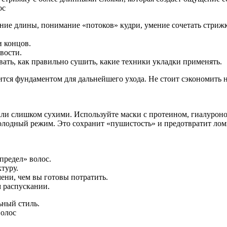
ос
ие длины, понимание «потоков» кудри, умение сочетать стрижк
и концов.
вости.
вать, как правильно сушить, какие техники укладки применять.
тся фундаментом для дальнейшего ухода. Не стоит сэкономить на
тали слишком сухими. Используйте маски с протеином, гиалуро
холодный режим. Это сохранит «пушистость» и предотвратит лом
предел» волос.
туру.
ени, чем вы готовы потратить.
м распускании.
ьный стиль.
волос