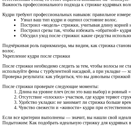
Важность профессионального подхода к стрижке кудрявых вол
Кудри требуют профессиональных навыков: правильное измерен
Узнал ваш тип кудри и оценил состояние волос.
Построил «модель» стрижки, учитывая длину корней 
Построил срезы так, чтобы избежать «обратной» кудря
Обсудил уход после стрижки: какие средства использо
Подчёркивая роль парикмахера, мы видим, как стрижка станови
волос.
Укрепление кудри после стрижки
После стрижки необходимо следить за тем, чтобы волосы не с
используйте фены с турбулентной насадкой, а при укладке — 
Проверка результата: как убедиться, что вы довольны стрижкой
После стрижки проверьте следующие моменты:
Длина на уровне плеч (если это ваш выбор) и ровный «
Отсутствие «плоских» участков, где кудри теряют струк
Удобство укладки: не занимает ли стрижка больше врем
Чувство свежести и «живости» кудри при естественно
Если все критерии выполнены — значит, вы нашли свой идеал
Подытожим: Как подобрать идеальную стрижку для кудрявых 