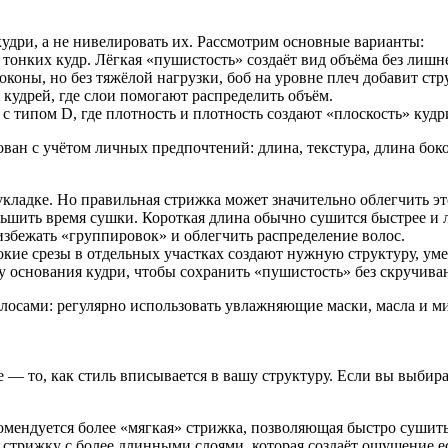
дри, а не нивелировать их. Рассмотрим основные варианты:
тонких кудр. Лёгкая «пушистость» создаёт вид объёма без лишне
коны, но без тяжёлой нагрузки, боб на уровне плеч добавит стр
 кудрей, где слои помогают распределить объём.
с типом D, где плотность и плотность создают «плоскость» кудр
ан с учётом личных предпочтений: длина, текстура, длина боко
кладке. Но правильная стрижка может значительно облегчить э
ньшить время сушки. Короткая длина обычно сушится быстрее и л
 избежать «группировок» и облегчить распределение волос.
окие срезы в отдельных участках создают нужную структуру, ум
 основания кудри, чтобы сохранить «пушистость» без скручива
лосами: регулярно использовать увлажняющие маски, масла и м
е — то, как стиль вписывается в вашу структуру. Если вы выбира
омендуется более «мягкая» стрижка, позволяющая быстро сушить
 стрижку с более длинными слоями, которая создаёт ощущение е