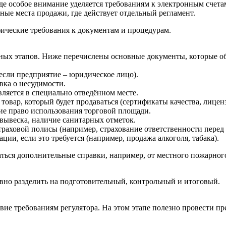
де особое внимание уделяется требованиям к электронным счета
ые места продажи, где действует отдельный регламент.
фические требования к документам и процедурам.
жных этапов. Ниже перечислены основные документы, которые 
если предприятие – юридическое лицо).
вка о несудимости.
ляется в специально отведённом месте.
овар, который будет продаваться (сертификаты качества, лицен
е право использования торговой площади.
 вывеска, наличие санитарных отметок.
аховой полисы (например, страхование ответственности перед 
ии, если это требуется (например, продажа алкоголя, табака).
аться дополнительные справки, например, от местного пожарног
вно разделить на подготовительный, контрольный и итоговый.
вие требованиям регулятора. На этом этапе полезно провести п