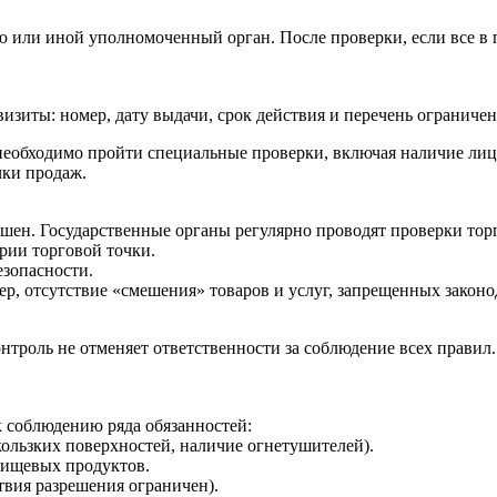
ли иной уполномоченный орган. После проверки, если все в по
зиты: номер, дату выдачи, срок действия и перечень ограниче
необходимо пройти специальные проверки, включая наличие лиц
чки продаж.
ершен. Государственные органы регулярно проводят проверки тор
рии торговой точки.
езопасности.
р, отсутствие «смешения» товаров и услуг, запрещенных законо
онтроль не отменяет ответственности за соблюдение всех правил
 к соблюдению ряда обязанностей:
кользких поверхностей, наличие огнетушителей).
пищевых продуктов.
твия разрешения ограничен).