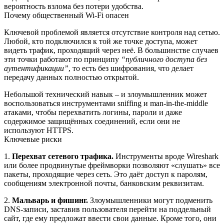
вероятность взлома без потери удобства.
Почему общественный Wi‑Fi опасен
Ключевой проблемой является отсутствие контроля над сетью.
Любой, кто подключился к той же точке доступа, может
видеть трафик, проходящий через неё. В большинстве случаев
эти точки работают по принципу
“публичного доступа без
аутентификации”
, то есть без шифрования, что делает
передачу данных полностью открытой.
Небольшой технический навык – и злоумышленник может
воспользоваться инструментами sniffing и man‑in‑the‑middle
атаками, чтобы перехватить логины, пароли и даже
содержимое защищённых соединений, если они не
используют HTTPS.
Ключевые риски
1.
Перехват сетевого трафика.
Инструменты вроде Wireshark
или более продвинутые фреймворки позволяют «слушать» все
пакеты, проходящие через сеть. Это даёт доступ к паролям,
сообщениям электронной почты, банковским реквизитам.
2.
Мальварь и фишинг.
Злоумышленники могут подменить
DNS-записи, заставив пользователя перейти на поддельный
сайт, где ему предложат ввести свои данные. Кроме того, они