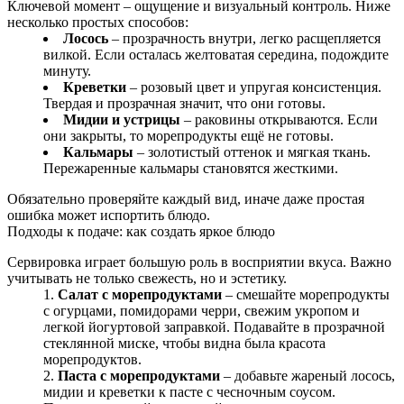
Ключевой момент – ощущение и визуальный контроль. Ниже
несколько простых способов:
Лосось
– прозрачность внутри, легко расщепляется
вилкой. Если осталась желтоватая середина, подождите
минуту.
Креветки
– розовый цвет и упругая консистенция.
Твердая и прозрачная значит, что они готовы.
Мидии и устрицы
– раковины открываются. Если
они закрыты, то морепродукты ещё не готовы.
Кальмары
– золотистый оттенок и мягкая ткань.
Пережаренные кальмары становятся жесткими.
Обязательно проверяйте каждый вид, иначе даже простая
ошибка может испортить блюдо.
Подходы к подаче: как создать яркое блюдо
Сервировка играет большую роль в восприятии вкуса. Важно
учитывать не только свежесть, но и эстетику.
Салат с морепродуктами
– смешайте морепродукты
с огурцами, помидорами черри, свежим укропом и
легкой йогуртовой заправкой. Подавайте в прозрачной
стеклянной миске, чтобы видна была красота
морепродуктов.
Паста с морепродуктами
– добавьте жареный лосось,
мидии и креветки к пасте с чесночным соусом.