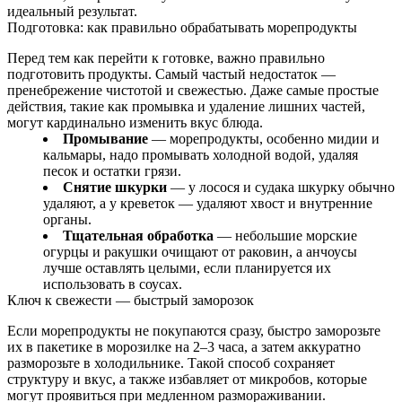
идеальный результат.
Подготовка: как правильно обрабатывать морепродукты
Перед тем как перейти к готовке, важно правильно
подготовить продукты. Самый частый недостаток —
пренебрежение чистотой и свежестью. Даже самые простые
действия, такие как промывка и удаление лишних частей,
могут кардинально изменить вкус блюда.
Промывание
— морепродукты, особенно мидии и
кальмары, надо промывать холодной водой, удаляя
песок и остатки грязи.
Снятие шкурки
— у лосося и судака шкурку обычно
удаляют, а у креветок — удаляют хвост и внутренние
органы.
Тщательная обработка
— небольшие морские
огурцы и ракушки очищают от раковин, а анчоусы
лучше оставлять целыми, если планируется их
использовать в соусах.
Ключ к свежести — быстрый заморозок
Если морепродукты не покупаются сразу, быстро заморозьте
их в пакетике в морозилке на 2–3 часа, а затем аккуратно
разморозьте в холодильнике. Такой способ сохраняет
структуру и вкус, а также избавляет от микробов, которые
могут проявиться при медленном размораживании.