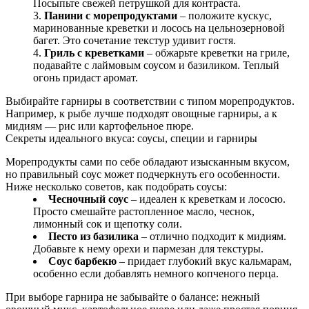
Посыпьте свежей петрушкой для контраста.
Панини с морепродуктами
– положите кускус,
маринованные креветки и лосось на цельнозерновой
багет. Это сочетание текстур удивит гостя.
Гриль с креветками
– обжарьте креветки на гриле,
подавайте с лаймовым соусом и базиликом. Теплый
огонь придаст аромат.
Выбирайте гарниры в соответствии с типом морепродуктов.
Например, к рыбе лучше подходят овощные гарниры, а к
мидиям — рис или картофельное пюре.
Секреты идеального вкуса: соусы, специи и гарниры
Морепродукты сами по себе обладают изысканным вкусом,
но правильный соус может подчеркнуть его особенности.
Ниже несколько советов, как подобрать соусы:
Чесночный соус
– идеален к креветкам и лососю.
Просто смешайте растопленное масло, чеснок,
лимонный сок и щепотку соли.
Песто из базилика
– отлично подходит к мидиям.
Добавьте к нему орехи и пармезан для текстуры.
Соус барбекю
– придает глубокий вкус кальмарам,
особенно если добавлять немного копченого перца.
При выборе гарнира не забывайте о балансе: нежный