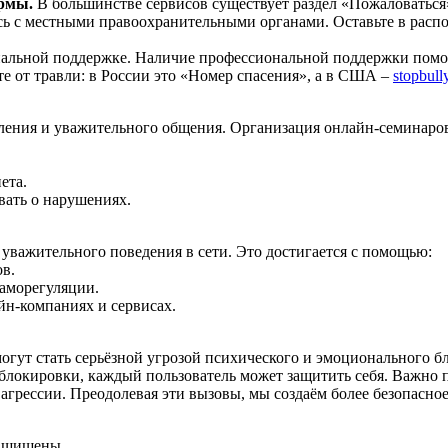
рмы.
В большинстве сервисов существует раздел «Пожаловаться
тесь с местными правоохранительными органами. Оставьте в ра
иальной поддержке. Наличие профессиональной поддержки помог
е от травли: в России это «Номер спасения», а в США –
stopbull
ления и уважительного общения. Организация онлайн‑семинаров
ета.
вать о нарушениях.
уважительного поведения в сети. Это достигается с помощью:
в.
аморегуляции.
йн‑компаниях и сервисах.
гут стать серьёзной угрозой психического и эмоционального б
локировки, каждый пользователь может защитить себя. Важно п
агрессии. Преодолевая эти вызовы, мы создаём более безопасное
защищены.