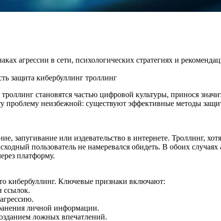
наках агрессии в сети, психологических стратегиях и рекоменда
сть
защита
кибербуллинг
троллинг
 троллинг становятся частью цифровой культуры, принося значи
 эту проблему неизбежной: существуют эффективные методы защи
ие, запугивание или издевательство в интернете. Троллинг, хот
сходный пользователь не намеревался обидеть. В обоих случаях
ерез платформу.
 это кибербуллинг. Ключевые признаки включают:
 ссылок.
агрессию.
транения личной информации.
озданием ложных впечатлений.