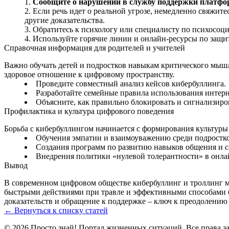
Сообщите о нарушении в службу поддержки платфо
Если речь идет о реальной угрозе, немедленно свяжи
другие доказательства.
Обратитесь к психологу или специалисту по психосоц
Используйте горячие линии и онлайн‑ресурсы по защит
Справочная информация для родителей и учителей
Важно обучать детей и подростков навыкам критического мыш
здоровое отношение к цифровому пространству.
Проведите совместный анализ кейсов кибербуллинга.
Разработайте семейные правила использования интерн
Объясните, как правильно блокировать и сигнализиро
Профилактика и культура цифрового поведения
Борьба с кибербуллингом начинается с формирования культуры 
Обучения эмпатии и взаимоуважению среди подростко
Создания программ по развитию навыков общения и с
Внедрения политики «нулевой толерантности» в онла
Вывод
В современном цифровом обществе кибербуллинг и троллинг мо
быстрыми действиями при травле и эффективными способами б
доказательств и обращение к поддержке – ключ к преодолению 
← Вернуться к списку статей
© 2026 Просто знай! Портал жизненных ситуаций. Все права 