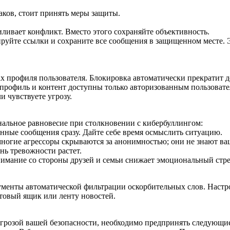
аков, стоит принять меры защиты.
иливает конфликт. Вместо этого сохраняйте объективность.
уйте ссылки и сохраните все сообщения в защищенном месте. 
х профиля пользователя. Блокировка автоматически прекратит д
 профиль и контент доступны только авторизованным пользовате
 чувствуете угрозу.
альное равновесие при столкновении с кибербуллингом:
нные сообщения сразу. Дайте себе время осмыслить ситуацию.
ногие агрессоры скрываются за анонимностью; они не знают ва
нь тревожности растет.
имание со стороны друзей и семьи снижает эмоциональный стре
енты автоматической фильтрации оскорбительных слов. Настрой
товый ящик или ленту новостей.
 угрозой вашей безопасности, необходимо предпринять следующи