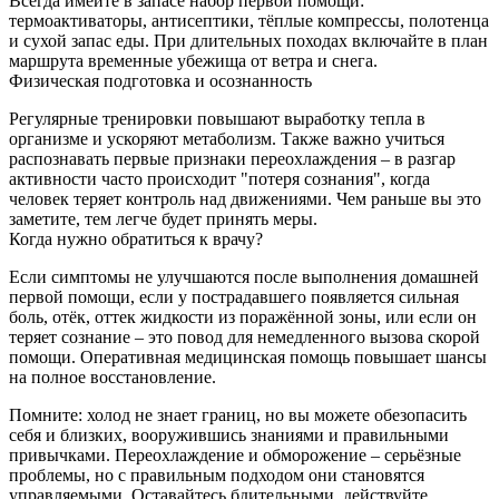
Всегда имейте в запасе набор первой помощи:
термоактиваторы, антисептики, тёплые компрессы, полотенца
и сухой запас еды. При длительных походах включайте в план
маршрута временные убежища от ветра и снега.
Физическая подготовка и осознанность
Регулярные тренировки повышают выработку тепла в
организме и ускоряют метаболизм. Также важно учиться
распознавать первые признаки переохлаждения – в разгар
активности часто происходит "потеря сознания", когда
человек теряет контроль над движениями. Чем раньше вы это
заметите, тем легче будет принять меры.
Когда нужно обратиться к врачу?
Если симптомы не улучшаются после выполнения домашней
первой помощи, если у пострадавшего появляется сильная
боль, отёк, оттек жидкости из поражённой зоны, или если он
теряет сознание – это повод для немедленного вызова скорой
помощи. Оперативная медицинская помощь повышает шансы
на полное восстановление.
Помните: холод не знает границ, но вы можете обезопасить
себя и близких, вооружившись знаниями и правильными
привычками. Переохлаждение и обморожение – серьёзные
проблемы, но с правильным подходом они становятся
управляемыми. Оставайтесь бдительными, действуйте