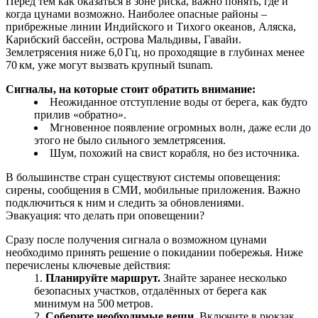
Перед тем как оказаться в зоне риска, важно понять, где и
когда цунами возможно. Наиболее опасные районы –
прибрежные линии Индийского и Тихого океанов, Аляска,
Карибский бассейн, острова Мальдивы, Гавайи.
Землетрясения ниже 6,0 Гц, но проходящие в глубинах менее
70 км, уже могут вызвать крупный tsunam.
Сигналы, на которые стоит обратить внимание:
Неожиданное отступление воды от берега, как будто
прилив «обратно».
Мгновенное появление огромных волн, даже если до
этого не было сильного землетрясения.
Шум, похожий на свист корабля, но без источника.
В большинстве стран существуют системы оповещения:
сирены, сообщения в СМИ, мобильные приложения. Важно
подключиться к ним и следить за обновлениями.
Эвакуация: что делать при оповещении?
Сразу после получения сигнала о возможном цунами
необходимо принять решение о покидании побережья. Ниже
перечислены ключевые действия:
Планируйте маршрут.
Знайте заранее несколько
безопасных участков, отдалённых от берега как
минимум на 500 метров.
Соберите необходимые вещи.
Включите в рюкзак