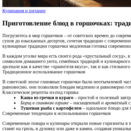
Кулинария и питание
Приготовление блюд в горшочках: трад
Погрузитесь в мир горшочков – от советских времен до совре
супов до изысканных десертов, сочетая традицию с современн
кулинарные традиции
горшочки
медленная готовка
современн
В каждом уголке мира есть своего рода «хрустальный сосуд», 
символом домашнего уюта, семейных традиций и кулинарного м
арсенале как в качестве «хранителя вкуса», так и как стильног
Традиционное использование горшочков
В советской эпохе глиняные горшочки были неотъемлемой част
равновесию, они позволяли блюдам медленно и равномерно гот
Классические рецепты из-под горшка
Каша из гречки и кураго
– простой и полезный завт
Борщ в глиняном горшке
– насыщенный и ароматный суп
Тушеная рыба с картофелем
– идеальное блюдо для 
Современные тенденции в использовании горшочков
Современные повара и кулинары открыли новые горизонты в п
ставят на гриль, в духовку или даже в камин, создавая уникаль