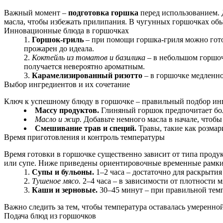
Важный момент –
подготовка горшка
перед использованием. 
масла, чтобы избежать прилипания. В чугунных горшочках об
Инновационные блюда в горшочках
Горшок-гриль
– при помощи горшка-гриля можно гото
прожарен до идеала.
Коктейль из томатов и базилика
– в небольшом горшоч
получается невероятно ароматным.
Карамелизированный ризотто
– в горшочке медленно
Выбор ингредиентов и их сочетание
Ключ к успешному блюду в горшочке – правильный подбор ингр
Массу продуктов.
Глиняный горшок предпочитает бол
Масло и жир.
Добавьте немного масла в начале, чтобы
Смешивание трав и специй.
Травы, такие как розмар
Время приготовления и контроль температуры
Время готовки в горшочке существенно зависит от типа продукт
или супе. Ниже приведены ориентировочные временные рамки
Супы и бульоны.
1–2 часа – достаточно для раскрытия
Тушеное мясо.
2–4 часа – в зависимости от плотности м
Каши и зерновые.
30–45 минут – при правильной темп
Важно следить за тем, чтобы температура оставалась умеренно
Подача блюд из горшочков