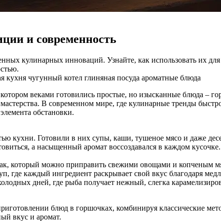
иции и современность
менных кулинарных инноваций. Узнайте, как использовать их дл
остью.
ая кухня
чугунный котел
глиняная посуда
ароматные блюда
в котором веками готовились простые, но изысканные блюда – го
астерства. В современном мире, где кулинарные тренды быстро
о элемента обстановки.
ью кухни. Готовили в них супы, каши, тушеное мясо и даже дес
овиться, а насыщенный аромат воссоздавался в каждом кусочке.
рак, который можно приправить свежими овощами и копченым м
, где каждый ингредиент раскрывает свой вкус благодаря медл
холодных дней, где рыба получает нежный, слегка карамелизир
риготовлении блюд в горшочках, комбинируя классические мет
ный вкус и аромат.