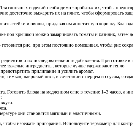
Для глиняных изделий необходимо «пробить» их, чтобы предотв
ычно достаточно выжарить их на плите, чтобы сформировать за
вить стейки и овощи, придавая им аппетитную корочку. Благод
ке под крышкой можно замариновать томаты и базилик, затем до
 готовится рис, при этом постоянно помешивая, чтобы рис сохр
едиентов и их последовательность добавления. При готовке в 
ее тяжелые ингредиенты, которые лучше удерживают тепло.
 предотвратить прилипание и усилить аромат.
ин, тимьян, лавровый лист, в сочетании с перцем и соусом, соз
а. Готовить блюда на медленном огне в течение 1–3 часов, а ино
:
 вкуса.
яса.
ературе они становятся мягкими и эластичными.
й, чтобы избежать пригорания. Используйте термометр для конт