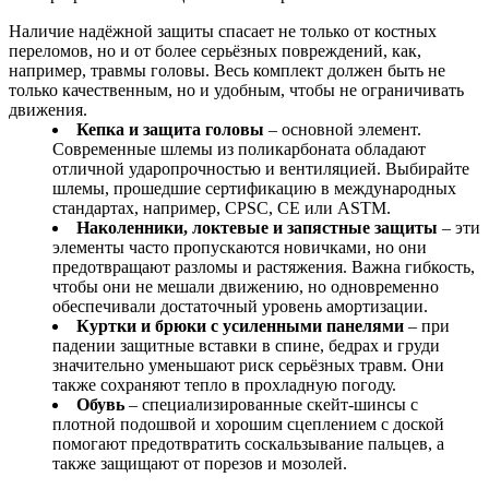
Наличие надёжной защиты спасает не только от костных
переломов, но и от более серьёзных повреждений, как,
например, травмы головы. Весь комплект должен быть не
только качественным, но и удобным, чтобы не ограничивать
движения.
Кепка и защита головы
– основной элемент.
Современные шлемы из поликарбоната обладают
отличной ударопрочностью и вентиляцией. Выбирайте
шлемы, прошедшие сертификацию в международных
стандартах, например, CPSC, CE или ASTM.
Наколенники, локтевые и запястные защиты
– эти
элементы часто пропускаются новичками, но они
предотвращают разломы и растяжения. Важна гибкость,
чтобы они не мешали движению, но одновременно
обеспечивали достаточный уровень амортизации.
Куртки и брюки с усиленными панелями
– при
падении защитные вставки в спине, бедрах и груди
значительно уменьшают риск серьёзных травм. Они
также сохраняют тепло в прохладную погоду.
Обувь
– специализированные скейт-шинсы с
плотной подошвой и хорошим сцеплением с доской
помогают предотвратить соскальзывание пальцев, а
также защищают от порезов и мозолей.