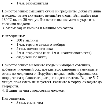
1 ч.л. разрыхлителя
Приготовление: смешайте сухие ингредиенты, добавьте яйца
и молоко, затем аккуратно вмешайте ягоды. Выпекайте при
180 °C около 30 минут. После остывания можно украсить
свежими ягодами.
3. Мармелад из имбиря и малины без сахара
Ингредиенты:
300 г малины
1 ч.л. тертого свежего имбиря
2 ст.л. лимонного сока
2 ч.л. агар-агара (или 1 ч.л. ксантанового геля)
сладитель по вкусу
Приготовление: выложите ягоды и имбирь в сотейник,
добавьте лимонный сок, доведите до кипения и уменьшите
огонь до медленного. Порубите ягоды, чтобы образовалось
пюре, затем добавьте агар-агар и подсластитель. Варите 5–7
минут, пока смесь не загустеет. Разлейте в форму, охладите до
твердости.
4. Пудинг из чиа с кокосовым молоком
Ингредиенты:
3 ст.л. семян чиа