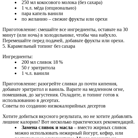
250 мл кокосового молока (без сахара)
1 ч.л. мёда (опционально)
пара капель ванили
по желанию – свежие фрукты или орехи
Приготовление: смешайте все ингредиенты, оставьте на 30
минут (или ночь) в холодильнике, чтобы чиа набухло.
Перемешайте перед подачей, добавьте фрукты или орехи.
5. Карамельный топинг без сахара
Ингредиенты:
200 мл сливок 18 %
50 г эритритола
1 ч.л. ванили
Приготовление: разогрейте сливки до почти кипения,
добавьте эритритол и ваниль. Варите на медленном огне,
помешивая, до загустения. Охладите, и топинг готов к
использованию в десертах.
Советы по созданию низкокалорийных десертов
Хотите добиться вкусного результата, но не хотите добавлять
лишние калории? Вот несколько практических рекомендаций.
Замена сливок и масла
– вместо жирных сливок
можно использовать нежирный йогурт, кефир, или