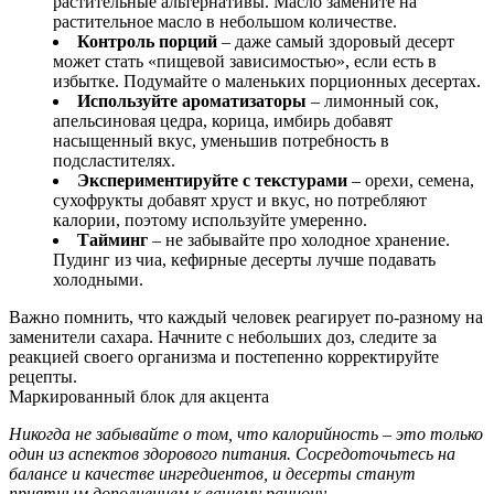
растительные альтернативы. Масло замените на
растительное масло в небольшом количестве.
Контроль порций
– даже самый здоровый десерт
может стать «пищевой зависимостью», если есть в
избытке. Подумайте о маленьких порционных десертах.
Используйте ароматизаторы
– лимонный сок,
апельсиновая цедра, корица, имбирь добавят
насыщенный вкус, уменьшив потребность в
подсластителях.
Экспериментируйте с текстурами
– орехи, семена,
сухофрукты добавят хруст и вкус, но потребляют
калории, поэтому используйте умеренно.
Тайминг
– не забывайте про холодное хранение.
Пудинг из чиа, кефирные десерты лучше подавать
холодными.
Важно помнить, что каждый человек реагирует по-разному на
заменители сахара. Начните с небольших доз, следите за
реакцией своего организма и постепенно корректируйте
рецепты.
Маркированный блок для акцента
Никогда не забывайте о том, что калорийность – это только
один из аспектов здорового питания. Сосредоточьтесь на
балансе и качестве ингредиентов, и десерты станут
приятным дополнением к вашему рациону.