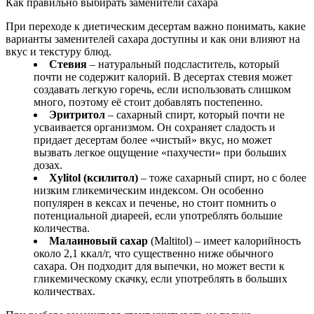
Как правильно выбирать заменители сахара
При переходе к диетическим десертам важно понимать, какие
варианты заменителей сахара доступны и как они влияют на
вкус и текстуру блюд.
Стевия
– натуральный подсластитель, который
почти не содержит калорий. В десертах стевия может
создавать легкую горечь, если использовать слишком
много, поэтому её стоит добавлять постепенно.
Эритритол
– сахарный спирт, который почти не
усваивается организмом. Он сохраняет сладость и
придает десертам более «чистый» вкус, но может
вызвать легкое ощущение «пахучести» при больших
дозах.
Xylitol (ксилитол)
– тоже сахарный спирт, но с более
низким гликемическим индексом. Он особенно
популярен в кексах и печенье, но стоит помнить о
потенциальной диареей, если употреблять большие
количества.
Малаиновый сахар
(Maltitol) – имеет калорийность
около 2,1 ккал/г, что существенно ниже обычного
сахара. Он подходит для выпечки, но может вести к
гликемическому скачку, если употреблять в больших
количествах.