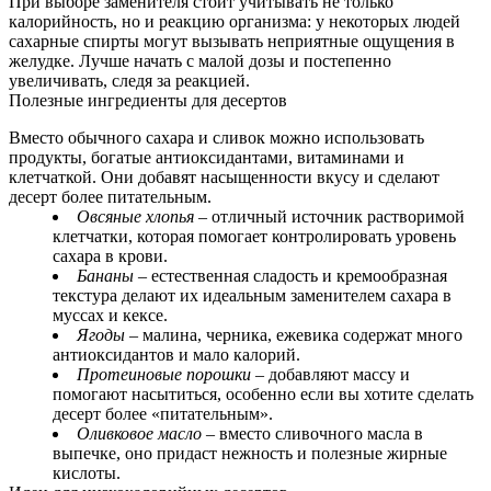
При выборе заменителя стоит учитывать не только
калорийность, но и реакцию организма: у некоторых людей
сахарные спирты могут вызывать неприятные ощущения в
желудке. Лучше начать с малой дозы и постепенно
увеличивать, следя за реакцией.
Полезные ингредиенты для десертов
Вместо обычного сахара и сливок можно использовать
продукты, богатые антиоксидантами, витаминами и
клетчаткой. Они добавят насыщенности вкусу и сделают
десерт более питательным.
Овсяные хлопья
– отличный источник растворимой
клетчатки, которая помогает контролировать уровень
сахара в крови.
Бананы
– естественная сладость и кремообразная
текстура делают их идеальным заменителем сахара в
муссах и кексе.
Ягоды
– малина, черника, ежевика содержат много
антиоксидантов и мало калорий.
Протеиновые порошки
– добавляют массу и
помогают насытиться, особенно если вы хотите сделать
десерт более «питательным».
Оливковое масло
– вместо сливочного масла в
выпечке, оно придаст нежность и полезные жирные
кислоты.