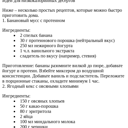
Идеи для низкокалорийных десертов
Ниже – несколько простых рецептов, которые можно быстро
приготовить дома.
1. Банановый мусс с протеином
Ингредиенты:
2 спелых банана
30 г протеинового порошка (нейтральный вкус)
250 мл нежирного йогурта
1 ч.л. ванильного экстракта
сладитель по вкусу (например, стевия)
Приготовление: бананы разомните вилкой до пюре, добавьте
йогурт и протеин. Взбейте миксером до воздушной
консистенции. Добавьте ваниль и подсластитель. Переложите
в порционные стаканы, охладите минимум 1 час.
2. Ягодный кекс с овсяными хлопьями
Ингредиенты:
150 г овсяных хлопьев
50 г какао-порошка
80 г эритритола
2 яйца
100 мл миндального молока
200 г черники