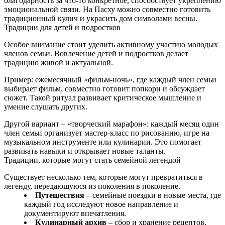
благодарность за что-то конкретное, способствует укреплению
эмоциональной связи. На Пасху можно совместно готовить
традиционный кулич и украсить дом символами весны.
Традиции для детей и подростков
Особое внимание стоит уделить активному участию молодых
членов семьи. Вовлечение детей и подростков делает
традицию живой и актуальной.
Пример: ежемесячный «фильм‑ночь», где каждый член семьи
выбирает фильм, совместно готовит попкорн и обсуждает
сюжет. Такой ритуал развивает критическое мышление и
умение слушать других.
Другой вариант – «творческий марафон»: каждый месяц один
член семьи организует мастер‑класс по рисованию, игре на
музыкальном инструменте или кулинарии. Это помогает
развивать навыки и открывает новые таланты.
Традиции, которые могут стать семейной легендой
Существует несколько тем, которые могут превратиться в
легенду, передающуюся из поколения в поколение.
Путешествия
– семейные поездки в новые места, где
каждый год исследуют новое направление и
документируют впечатления.
Кулинарный архив
– сбор и хранение рецептов,