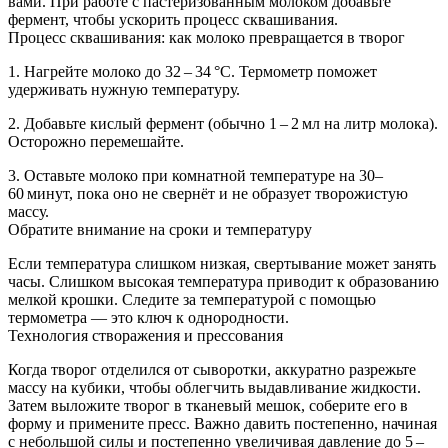
вами. При работе с пастеризованным молоком добавьте
фермент, чтобы ускорить процесс сквашивания.
Процесс сквашивания: как молоко превращается в творог
1. Нагрейте молоко до 32 – 34 °C. Термометр поможет
удерживать нужную температуру.
2. Добавьте кислый фермент (обычно 1 – 2 мл на литр молока).
Осторожно перемешайте.
3. Оставьте молоко при комнатной температуре на 30–
60 минут, пока оно не свернёт и не образует творожистую
массу.
Обратите внимание на сроки и температуру
Если температура слишком низкая, свертывание может занять
часы. Слишком высокая температура приводит к образованию
мелкой крошки. Следите за температурой с помощью
термометра — это ключ к однородности.
Технология створажения и прессования
Когда творог отделился от сыворотки, аккуратно разрежьте
массу на кубики, чтобы облегчить выдавливание жидкости.
Затем выложите творог в тканевый мешок, соберите его в
форму и примените пресс. Важно давить постепенно, начиная
с небольшой силы и постепенно увеличивая давление до 5 –