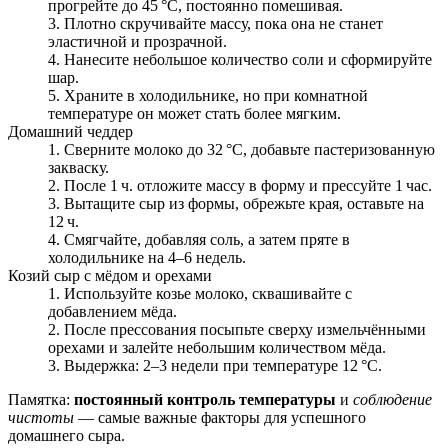
прогрейте до 45 °C, постоянно помешивая.
Плотно скручивайте массу, пока она не станет
эластичной и прозрачной.
Нанесите небольшое количество соли и сформируйте
шар.
Храните в холодильнике, но при комнатной
температуре он может стать более мягким.
Домашний чеддер
Сверните молоко до 32 °C, добавьте пастеризованную
закваску.
После 1 ч. отложите массу в форму и прессуйте 1 час.
Вытащите сыр из формы, обрежьте края, оставьте на
12 ч.
Смягчайте, добавляя соль, а затем пряте в
холодильнике на 4–6 недель.
Козий сыр с мёдом и орехами
Используйте козье молоко, сквашивайте с
добавлением мёда.
После прессования посыпьте сверху измельчёнными
орехами и залейте небольшим количеством мёда.
Выдержка: 2–3 недели при температуре 12 °C.
Памятка:
постоянный контроль температуры
и
соблюдение
чистоты
— самые важные факторы для успешного
домашнего сыра.