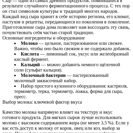
Сыр — один из самых древних продуктов, появившийся в
результате случайного ферментационного процесса. С тех пор
он стал символом культуры и традиций многих народов.
Каждый вид сыра хранит в себе историю региона, его климат,
пастухов и рецепты, передающиеся из поколения в поколение.
Приготовление сыра дома позволяет нам воссоздать эту связь,
почувствовать себя частью старой традиции.
Основные ингредиенты и оборудование
Молоко
— цельное, пастеризованное или свежее.
Важно, чтобы оно было свежим и не содержало добавок.
Кислота
— лимонный сок, уксус или желеобразный
кислый фермент.
Кальций
— можно добавить немного щёлочной
соли (сульфат кальция).
Молочный бактерии
— пастеризованный
молочный заквасочный набор.
Набор простого кухонного оборудования: кастрюля,
термометр, терка, термометр, ложка, форма для сыра,
пресс.
Выбор молока: ключевой фактор вкуса
Качество молока напрямую влияет на текстуру и вкус
готового продукта. Для мягких сыров лучше использовать
молоко с высоким содержанием жира (не менее 3,5 %). Если у
вас есть доступ к молоку от коров, овец или коз, выбор за