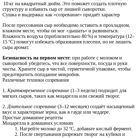
10 кг на квадратный дюйм. Это поможет создать плотную
структуру и избавить сыр от лишней сыворотки.
Сушка и выдержка: как «созревание» придаёт характер
После прессования сыр необходимо оставить в прохладном,
влажном месте, чтобы он мог «дышать» и развиваться.
Влажность воздуха (приблизительно 80 %) и температура (12–
15 °C) помогут избежать образования плесени, но не лишить
сыра аромат.
Безопасность на первом месте
: при работе с молоком и
сывороткой убедитесь, что все поверхности, посуда и руки
чисты. Храните сыр в чистой, герметичной упаковке, чтобы
предотвратить попадание микробов.
Различные техники созревания
1.
Кратковременное созревание
(1–3 недели) подходит для
мягких сыров, таких как моцарелла или свежий творог.
2.
Длительное созревание
(3–12 месяцев) создаёт насыщенный
вкус и характерные зерна, как в гауде или чеддере.
Простые домашние рецепты
Моцарелла в домашних условиях
Нагрейте молоко до 32 °C, добавьте кислый фермент.
После свертывания разрежьте творог на кубики и