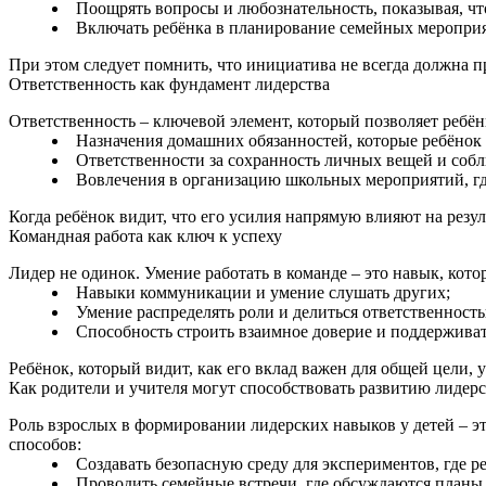
Поощрять вопросы и любознательность, показывая, ч
Включать ребёнка в планирование семейных мероприят
При этом следует помнить, что инициатива не всегда должна пр
Ответственность как фундамент лидерства
Ответственность – ключевой элемент, который позволяет ребён
Назначения домашних обязанностей, которые ребёнок
Ответственности за сохранность личных вещей и соб
Вовлечения в организацию школьных мероприятий, где
Когда ребёнок видит, что его усилия напрямую влияют на резул
Командная работа как ключ к успеху
Лидер не одинок. Умение работать в команде – это навык, кот
Навыки коммуникации и умение слушать других;
Умение распределять роли и делиться ответственност
Способность строить взаимное доверие и поддержива
Ребёнок, который видит, как его вклад важен для общей цели,
Как родители и учителя могут способствовать развитию лидерс
Роль взрослых в формировании лидерских навыков у детей – э
способов:
Создавать безопасную среду для экспериментов, где р
Проводить семейные встречи, где обсуждаются планы 