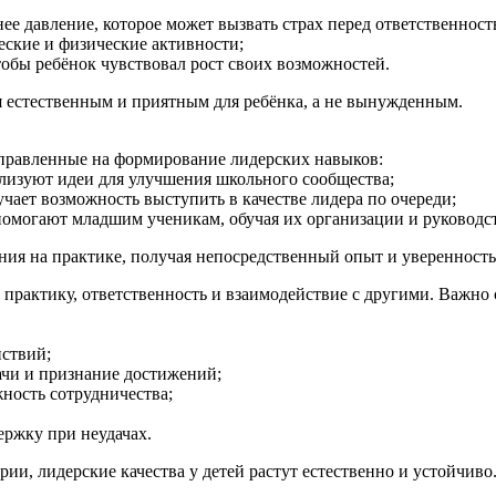
нее давление, которое может вызвать страх перед ответственност
еские и физические активности;
тобы ребёнок чувствовал рост своих возможностей.
ся естественным и приятным для ребёнка, а не вынужденным.
правленные на формирование лидерских навыков:
ализуют идеи для улучшения школьного сообщества;
чает возможность выступить в качестве лидера по очереди;
омогают младшим ученикам, обучая их организации и руководст
ния на практике, получая непосредственный опыт и уверенность
з практику, ответственность и взаимодействие с другими. Важно
йствий;
ачи и признание достижений;
ность сотрудничества;
ержку при неудачах.
и, лидерские качества у детей растут естественно и устойчиво.