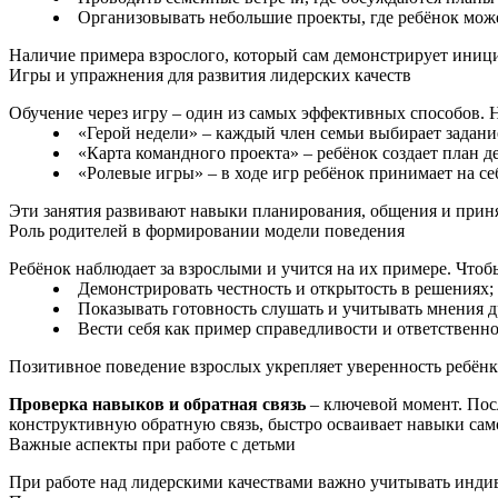
Организовывать небольшие проекты, где ребёнок може
Наличие примера взрослого, который сам демонстрирует инициа
Игры и упражнения для развития лидерских качеств
Обучение через игру – один из самых эффективных способов. 
«Герой недели» – каждый член семьи выбирает задание
«Карта командного проекта» – ребёнок создает план д
«Ролевые игры» – в ходе игр ребёнок принимает на себ
Эти занятия развивают навыки планирования, общения и прин
Роль родителей в формировании модели поведения
Ребёнок наблюдает за взрослыми и учится на их примере. Чтоб
Демонстрировать честность и открытость в решениях;
Показывать готовность слушать и учитывать мнения д
Вести себя как пример справедливости и ответственно
Позитивное поведение взрослых укрепляет уверенность ребёнк
Проверка навыков и обратная связь
– ключевой момент. Посл
конструктивную обратную связь, быстро осваивает навыки сам
Важные аспекты при работе с детьми
При работе над лидерскими качествами важно учитывать индиви