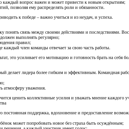
то каждый вопрос важен и может привести к новым открытиям;
ий, позволяя ему распределять роли и обязанности.
иводить к победе – важно учиться и из неудач, и успеха.
ку понять связь между своими действиями и последствиями. Вос
 должен выполнять регулярно;
людения правил;
 каждый член команды отвечает за свою часть работы.
ьтат, это усиливает его мотивацию и готовность брать на себя бо
орый делает лидера более гибким и эффективным. Командная рабо
ью;
ть атмосферу уважения.
 учится ценить коллективные усилия и уважать мнение каждого у
тва
то постоянная поддержка, вдохновение и предоставление возмож
ебёнок может попробовать новое без страха быть осуждённым;
и решения, а каждый участник имеет голос;