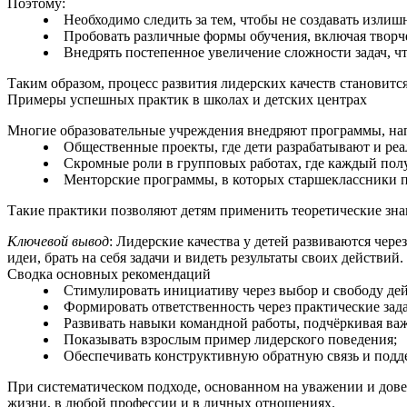
Поэтому:
Необходимо следить за тем, чтобы не создавать излиш
Пробовать различные формы обучения, включая творч
Внедрять постепенное увеличение сложности задач, ч
Таким образом, процесс развития лидерских качеств становит
Примеры успешных практик в школах и детских центрах
Многие образовательные учреждения внедряют программы, на
Общественные проекты, где дети разрабатывают и ре
Скромные роли в групповых работах, где каждый полу
Менторские программы, в которых старшеклассники п
Такие практики позволяют детям применить теоретические зна
Ключевой вывод
: Лидерские качества у детей развиваются чере
идеи, брать на себя задачи и видеть результаты своих действий.
Сводка основных рекомендаций
Стимулировать инициативу через выбор и свободу де
Формировать ответственность через практические зад
Развивать навыки командной работы, подчёркивая важ
Показывать взрослым пример лидерского поведения;
Обеспечивать конструктивную обратную связь и подд
При систематическом подходе, основанном на уважении и довери
жизни, в любой профессии и в личных отношениях.