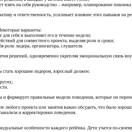
т взять на себя руководство – например, планирование пикника 
тиву и ответственность, усиливает влияние этих навыков на ре
Некоторые варианты:
 для себя и выполняет его в течение недели;
ействий для совместного проекта, выделяя роли и сроки;
я роли лидера, организатора, слушателя.
ятия решений, одновременно укрепляя эмоциональную связь вну
ы стать хорошим лидером, взрослый должен:
ругих;
сти.
а и формирует правильные модели поведения, которые он перене
е любого проекта или занятия важно обсудить, что было хорош
оанализа и корректировки поведения.
дуальные особенности каждого ребёнка. Дети учатся по-своему,