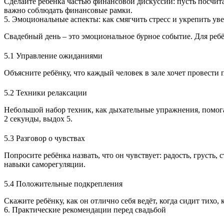
Сделайте ребёнка частью финансовой дискуссии: пусть посчитаю
важно соблюдать финансовые рамки.
5. Эмоциональные аспекты: как смягчить стресс и укрепить ув
Свадебный день – это эмоциональное бурное событие. Для реб
5.1 Управление ожиданиями
Объясните ребёнку, что каждый человек в зале хочет провести 
5.2 Техники релаксации
Небольшой набор техник, как дыхательные упражнения, помогае
2 секунды, выдох 5.
5.3 Разговор о чувствах
Попросите ребёнка назвать, что он чувствует: радость, грусть
навыки саморегуляции.
5.4 Положительные подкрепления
Скажите ребёнку, как он отлично себя ведёт, когда сидит тихо
6. Практические рекомендации перед свадьбой