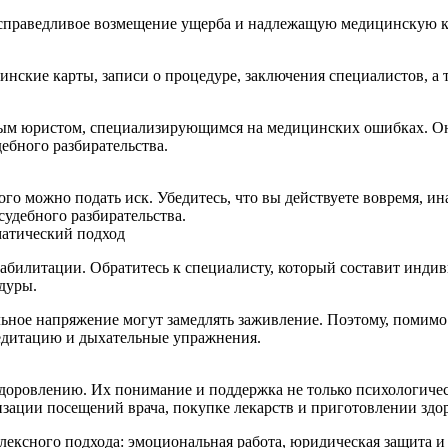
на справедливое возмещение ущерба и надлежащую медицинскую
кие карты, записи о процедуре, заключения специалистов, а 
бным юристом, специализирующимся на медицинских ошибках. О
ебного разбирательства.
ого можно подать иск. Убедитесь, что вы действуете вовремя, и
судебного разбирательства.
матический подход
реабилитации. Обратитесь к специалисту, который составит ин
дуры.
льное напряжение могут замедлять заживление. Поэтому, помимо
едитацию и дыхательные упражнения.
здоровлению. Их понимание и поддержка не только психологиче
изации посещений врача, покупке лекарств и приготовлении зд
лексного подхода: эмоциональная работа, юридическая защита 