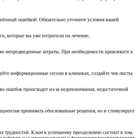
инённый ошибкой. Обязательно уточните условия вашей
и, которые вы уже потратили на лечение.
кже непредвиденные затраты. При необходимости привлеките к
зуйте информационные сессии в клиниках, создайте чек-листы
во ошибок происходит из-за недопонимания, недостаточной
 пациентам принимать обоснованные решения, но и стимулирует
х трудностей. Ключ к успешному преодолению состоит в том,
но работать над эмоциональным и физическим восстановлением.