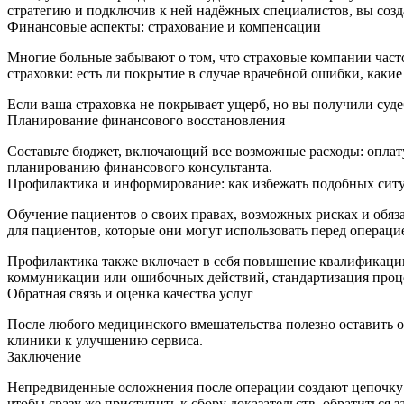
стратегию и подключив к ней надёжных специалистов, вы созд
Финансовые аспекты: страхование и компенсации
Многие больные забывают о том, что страховые компании част
страховки: есть ли покрытие в случае врачебной ошибки, как
Если ваша страховка не покрывает ущерб, но вы получили суд
Планирование финансового восстановления
Составьте бюджет, включающий все возможные расходы: оплату
планированию финансового консультанта.
Профилактика и информирование: как избежать подобных сит
Обучение пациентов о своих правах, возможных рисках и обяз
для пациентов, которые они могут использовать перед операци
Профилактика также включает в себя повышение квалификации
коммуникации или ошибочных действий, стандартизация проц
Обратная связь и оценка качества услуг
После любого медицинского вмешательства полезно оставить о
клиники к улучшению сервиса.
Заключение
Непредвиденные осложнения после операции создают цепочку 
чтобы сразу же приступить к сбору доказательств, обратитьс