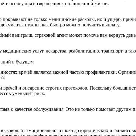
аёте основу для возвращения к полноценной жизни.
о покрывают не только медицинские расходы, но и ущерб, прич
ие документы нужны, как быстро можно получить выплату.
ебный выигрыш, страховой агент может помочь вам вернуть деньг
 медицинских услуг, лекарства, реабилитацию, транспорт, а та
уаций в будущем
анностях врачей является важной частью профилактики. Органи
ей.
 врачей и внедрение строгих протоколов. Поскольку большинст
ессов уменьшит риск.
тзыв о качестве обслуживания. Это не только помогает другим
вызовов: от эмоционального шока до юридических и финансовы
я за помощью к квалифицированным специалистам, а также актив