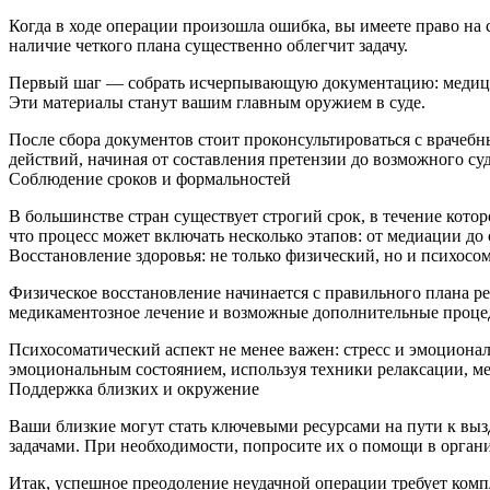
Когда в ходе операции произошла ошибка, вы имеете право 
наличие четкого плана существенно облегчит задачу.
Первый шаг — собрать исчерпывающую документацию: медицинс
Эти материалы станут вашим главным оружием в суде.
После сбора документов стоит проконсультироваться с враче
действий, начиная от составления претензии до возможного суд
Соблюдение сроков и формальностей
В большинстве стран существует строгий срок, в течение котор
что процесс может включать несколько этапов: от медиации до 
Восстановление здоровья: не только физический, но и психосо
Физическое восстановление начинается с правильного плана 
медикаментозное лечение и возможные дополнительные проце
Психосоматический аспект не менее важен: стресс и эмоциона
эмоциональным состоянием, используя техники релаксации, м
Поддержка близких и окружение
Ваши близкие могут стать ключевыми ресурсами на пути к вы
задачами. При необходимости, попросите их о помощи в орган
Итак, успешное преодоление неудачной операции требует комп