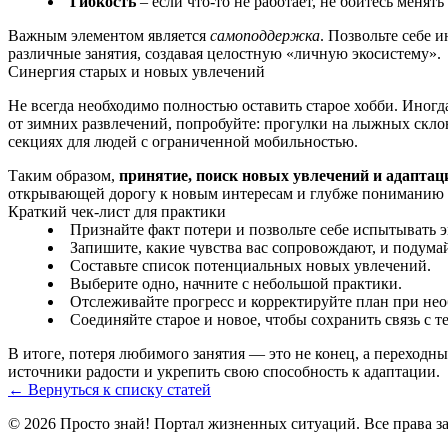
Гибкость
– если что-то не работает, не бойтесь менять
Важным элементом является
самоподдержка
. Позвольте себе 
различные занятия, создавая целостную «личную экосистему».
Синергия старых и новых увлечений
Не всегда необходимо полностью оставить старое хобби. Иногда
от зимних развлечений, попробуйте: прогулки на лыжных скло
секциях для людей с ограниченной мобильностью.
Таким образом,
принятие, поиск новых увлечений и адаптац
открывающей дорогу к новым интересам и глубже пониманию 
Краткий чек-лист для практики
Признайте факт потери и позвольте себе испытывать 
Запишите, какие чувства вас сопровождают, и подума
Составьте список потенциальных новых увлечений.
Выберите одно, начните с небольшой практики.
Отслеживайте прогресс и корректируйте план при нео
Соединяйте старое и новое, чтобы сохранить связь с те
В итоге, потеря любимого занятия — это не конец, а переход
источники радости и укрепить свою способность к адаптации.
← Вернуться к списку статей
© 2026 Просто знай! Портал жизненных ситуаций. Все права 