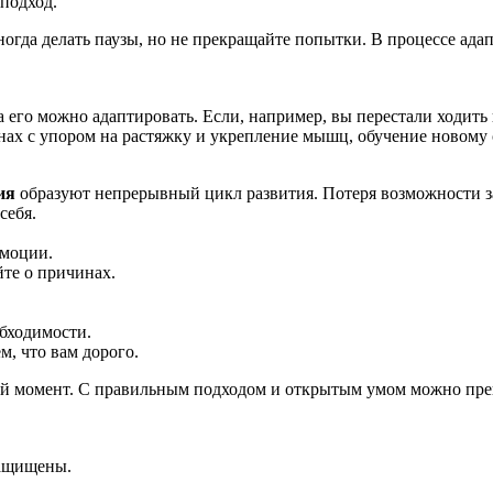
 подход.
иногда делать паузы, но не прекращайте попытки. В процессе ада
 его можно адаптировать. Если, например, вы перестали ходить 
нах с упором на растяжку и укрепление мышц, обучение новому 
ия
образуют непрерывный цикл развития. Потеря возможности з
себя.
эмоции.
йте о причинах.
бходимости.
м, что вам дорого.
ный момент. С правильным подходом и открытым умом можно прев
защищены.