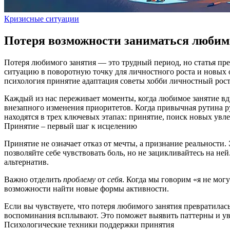
Кризисные ситуации
Потеря возможности заниматься люби
Потеря любимого занятия — это трудный период, но статья пре
ситуацию в поворотную точку для личностного роста и новых 
психология
принятие
адаптация
советы
хобби
личностный рос
Каждый из нас переживает моменты, когда любимое занятие вдр
внезапного изменения приоритетов. Когда привычная рутина ру
находятся в трех ключевых этапах: принятие, поиск новых увл
Принятие – первый шаг к исцелению
Принятие не означает отказ от мечты, а признание реальности.
позволяйте себе чувствовать боль, но не зацикливайтесь на н
альтернатив.
Важно отделить
проблему
от
себя
. Когда мы говорим «я не мог
возможности найти новые формы активности.
Если вы чувствуете, что потеря любимого занятия превратилась
воспоминания всплывают. Это поможет выявить паттерны и уви
Психологические техники поддержки принятия