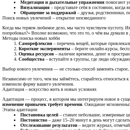
Медитация и дыхательные упражнения
помогают ус
Визуализация
– представьте себя в состоянии, когда 
Обращение за поддержкой
– друзья, родственники, 
Поиск новых увлечений – открытие неизведанного
Когда мы теряем любимое дело, мы часто чувствуем пустоту. И
попробовал?» Вполне возможно, что это то, о чём вы думали в 
Методы поиска новых хобби
Саморефлексия
– перечень вещей, которые привлекали
Короткие эксперименты
– берите онлайн-курсы, беспл
Оценка ресурсов
– наличие времени, денег и простран
Сообщества
– вступайте в группы, где люди обсуждаю
Выбор нового увлечения — не столько способ заменять старое,
Независимо от того, чем вы займётесь, старайтесь относиться к
изменили форму вашего увлечения.
Адаптация – искусство жить в новых условиях
Адаптация — процесс, в котором мы интегрируем новое в суще
изменение привычек требует времени
. Ожидание мгновенных 
Этапы адаптации
Постановка целей
– ставьте небольшие, измеримые це
Постоянство
– даже 15–20 минут в день могут сделат
Отслеживание результатов
– ведите журнал, отмечайт