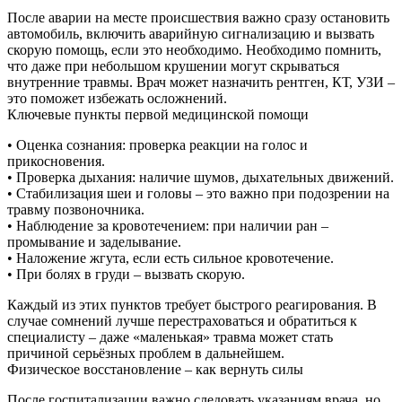
После аварии на месте происшествия важно сразу остановить
автомобиль, включить аварийную сигнализацию и вызвать
скорую помощь, если это необходимо. Необходимо помнить,
что даже при небольшом крушении могут скрываться
внутренние травмы. Врач может назначить рентген, КТ, УЗИ –
это поможет избежать осложнений.
Ключевые пункты первой медицинской помощи
• Оценка сознания: проверка реакции на голос и
прикосновения.
• Проверка дыхания: наличие шумов, дыхательных движений.
• Стабилизация шеи и головы – это важно при подозрении на
травму позвоночника.
• Наблюдение за кровотечением: при наличии ран –
промывание и заделывание.
• Наложение жгута, если есть сильное кровотечение.
• При болях в груди – вызвать скорую.
Каждый из этих пунктов требует быстрого реагирования. В
случае сомнений лучше перестраховаться и обратиться к
специалисту – даже «маленькая» травма может стать
причиной серьёзных проблем в дальнейшем.
Физическое восстановление – как вернуть силы
После госпитализации важно следовать указаниям врача, но