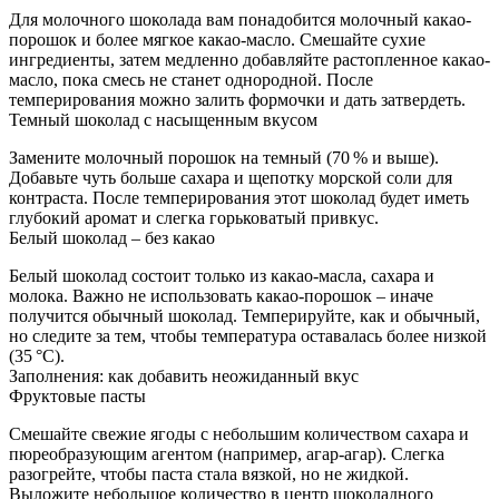
Для молочного шоколада вам понадобится молочный какао-
порошок и более мягкое какао-масло. Смешайте сухие
ингредиенты, затем медленно добавляйте растопленное какао-
масло, пока смесь не станет однородной. После
темперирования можно залить формочки и дать затвердеть.
Темный шоколад с насыщенным вкусом
Замените молочный порошок на темный (70 % и выше).
Добавьте чуть больше сахара и щепотку морской соли для
контраста. После темперирования этот шоколад будет иметь
глубокий аромат и слегка горьковатый привкус.
Белый шоколад – без какао
Белый шоколад состоит только из какао-масла, сахара и
молока. Важно не использовать какао-порошок – иначе
получится обычный шоколад. Темперируйте, как и обычный,
но следите за тем, чтобы температура оставалась более низкой
(35 °C).
Заполнения: как добавить неожиданный вкус
Фруктовые пасты
Смешайте свежие ягоды с небольшим количеством сахара и
пюреобразующим агентом (например, агар-агар). Слегка
разогрейте, чтобы паста стала вязкой, но не жидкой.
Выложите небольшое количество в центр шоколадного