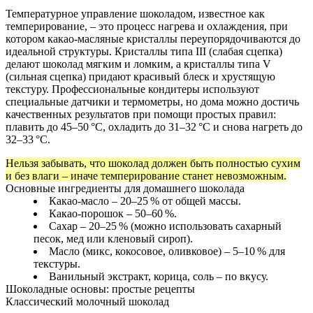
Температурное управление шоколадом, известное как
темперирование, – это процесс нагрева и охлаждения, при
котором какао-масляные кристаллы переупорядочиваются до
идеальной структуры. Кристаллы типа III (слабая сцепка)
делают шоколад мягким и ломким, а кристаллы типа V
(сильная сцепка) придают красивый блеск и хрустящую
текстуру. Профессиональные кондитеры используют
специальные датчики и термометры, но дома можно достичь
качественных результатов при помощи простых правил:
плавить до 45–50 °C, охладить до 31–32 °C и снова нагреть до
32–33 °C.
Нельзя забывать, что шоколад должен быть полностью сухим
и без влаги – иначе темперирование станет невозможным.
Основные ингредиенты для домашнего шоколада
Какао-масло – 20–25 % от общей массы.
Какао-порошок – 50–60 %.
Сахар – 20–25 % (можно использовать сахарный
песок, мед или кленовый сироп).
Масло (микс, кокосовое, оливковое) – 5–10 % для
текстуры.
Ванильный экстракт, корица, соль – по вкусу.
Шоколадные основы: простые рецепты
Классический молочный шоколад