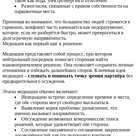
такие как вода, электроэнергия и отопление.
Разногласия, связанные с правом собственности на
парковочные места.
Принимая во внимание, что большинство людей стремится к
гармонии, конфликт часто начинается как недоразумение,
которое, если не разберётся быстро, может превратиться в
долгосрочную напряжённость.
Медиация как первый шаг к решению
Медиация представляет собой процесс, при котором
нейтральный посредник помогает сторонам найти
взаимоприемлемое решение. Она позволяет сохранить личные
отношения и избежать дальнейших споров. Ключевая идея
медиации –
слушать и понимать точку зрения партнёра
без
предварительного осуждения.
Этапы медиации обычно включают:
Инициацию встречи: определение времени и места,
где обе стороны могут свободно высказаться.
Выявление корня проблемы: разъяснение, что
именно вызывает напряжённость.
Обсуждение возможных компромиссов: поиск
решений, которые удовлетворят обе стороны.
Составление письменного соглашения: закрепление
договорённостей для последующего контроля.