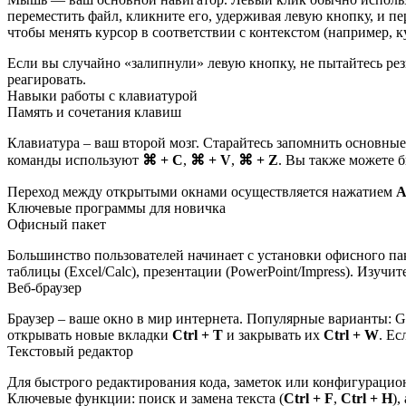
переместить файл, кликните его, удерживая левую кнопку, и п
чтобы менять курсор в соответствии с контекстом (например, 
Если вы случайно «залипнули» левую кнопку, не пытайтесь ре
реагировать.
Навыки работы с клавиатурой
Память и сочетания клавиш
Клавиатура – ваш второй мозг. Старайтесь запомнить основные
команды используют
⌘ + C
,
⌘ + V
,
⌘ + Z
. Вы также можете 
Переход между открытыми окнами осуществляется нажатием
A
Ключевые программы для новичка
Офисный пакет
Большинство пользователей начинает с установки офисного пакет
таблицы (Excel/Calc), презентации (PowerPoint/Impress). Изуч
Веб-браузер
Браузер – ваше окно в мир интернета. Популярные варианты: Goo
открывать новые вкладки
Ctrl + T
и закрывать их
Ctrl + W
. Ес
Текстовый редактор
Для быстрого редактирования кода, заметок или конфигурацион
Ключевые функции: поиск и замена текста (
Ctrl + F
,
Ctrl + H
),