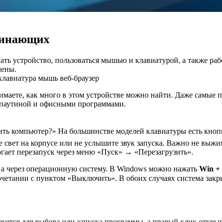
чинающих
ать устройство, пользоваться мышью и клавиатурой, а также ра
чены.
клавиатура
мышь
веб-браузер
аете, как много в этом устройстве можно найти. Даже самые п
й паутиной и офисными программами.
ть компьютер?» На большинстве моделей клавиатуры есть кноп
е свет на корпусе или не услышите звук запуска. Важно не выж
могает перезапуск через меню «Пуск» → «Перезагрузить».
 а через операционную систему. В Windows можно нажать
Win +
очетании с пунктом «Выключить». В обоих случаях система закр
ется для выбора или запуска программы, а правый клик откры