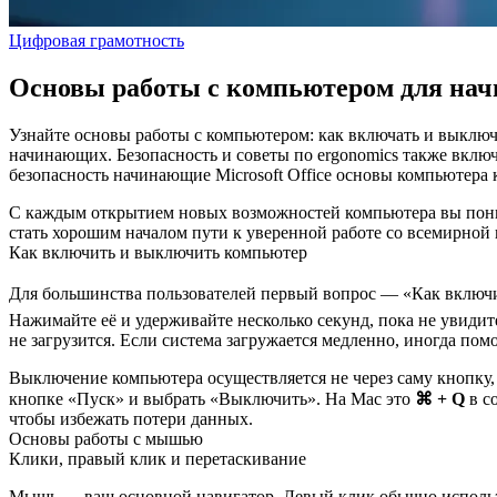
Цифровая грамотность
Основы работы с компьютером для на
Узнайте основы работы с компьютером: как включать и выключ
начинающих. Безопасность и советы по ergonomics также вклю
безопасность
начинающие
Microsoft Office
основы компьютера
С каждым открытием новых возможностей компьютера вы поним
стать хорошим началом пути к уверенной работе со всемирно
Как включить и выключить компьютер
Для большинства пользователей первый вопрос — «Как включи
Нажимайте её и удерживайте несколько секунд, пока не увидит
не загрузится. Если система загружается медленно, иногда по
Выключение компьютера осуществляется не через саму кнопку,
кнопке «Пуск» и выбрать «Выключить». На Mac это
⌘ + Q
в с
чтобы избежать потери данных.
Основы работы с мышью
Клики, правый клик и перетаскивание
Мышь — ваш основной навигатор. Левый клик обычно использу