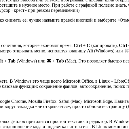
еретащите в нужное место. При работе с графикой полезно знать
курсор «крест» при резком перемещении).
зко снимать её; лучше нажмите правой кнопкой и выберите «Отм
 сочетания, которые экономят время:
Ctrl + C
(копировать),
Ctrl
быстро открывать меню, используя клавишу
Alt
(Windows) или
⌘ 
lt + Tab
(Windows) или
⌘ + Tab
(Mac). Это позволяет быстро пе
а. В Windows это чаще всего Microsoft Office, в Linux – LibreO
ите базовые функции: сохранение файлов, автосохранение, поиск 
gle Chrome, Mozilla Firefox, Safari (Mac), Microsoft Edge. Нави
ли вдруг закладка «не открывается», просто обновите страницу (
ных файлов пригодится простой текстовый редактор. В Windows 
 автодополнение кода и подсветка синтаксиса. В Linux можно ис