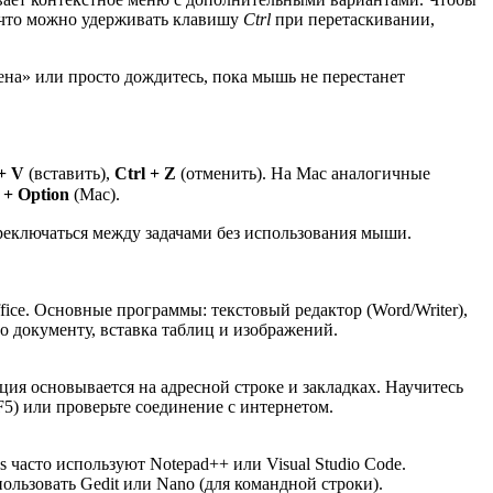
, что можно удерживать клавишу
Ctrl
при перетаскивании,
ена» или просто дождитесь, пока мышь не перестанет
 + V
(вставить),
Ctrl + Z
(отменить). На Mac аналогичные
+ Option
(Mac).
реключаться между задачами без использования мыши.
ffice. Основные программы: текстовый редактор (Word/Writer),
по документу, вставка таблиц и изображений.
гация основывается на адресной строке и закладках. Научитесь
F5) или проверьте соединение с интернетом.
часто используют Notepad++ или Visual Studio Code.
пользовать Gedit или Nano (для командной строки).