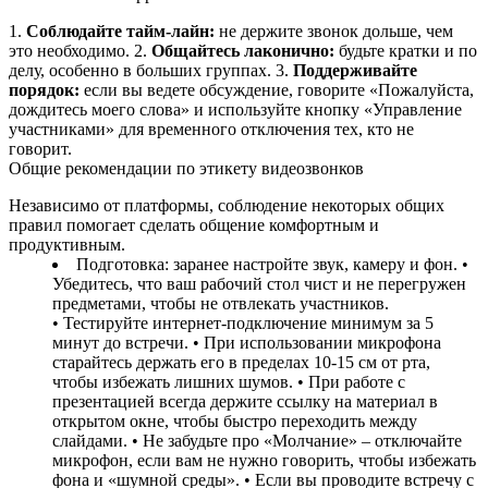
1.
Соблюдайте тайм‑лайн:
не держите звонок дольше, чем
это необходимо. 2.
Общайтесь лаконично:
будьте кратки и по
делу, особенно в больших группах. 3.
Поддерживайте
порядок:
если вы ведете обсуждение, говорите «Пожалуйста,
дождитесь моего слова» и используйте кнопку «Управление
участниками» для временного отключения тех, кто не
говорит.
Общие рекомендации по этикету видеозвонков
Независимо от платформы, соблюдение некоторых общих
правил помогает сделать общение комфортным и
продуктивным.
Подготовка: заранее настройте звук, камеру и фон. •
Убедитесь, что ваш рабочий стол чист и не перегружен
предметами, чтобы не отвлекать участников.
• Тестируйте интернет‑подключение минимум за 5
минут до встречи. • При использовании микрофона
старайтесь держать его в пределах 10‑15 см от рта,
чтобы избежать лишних шумов. • При работе с
презентацией всегда держите ссылку на материал в
открытом окне, чтобы быстро переходить между
слайдами. • Не забудьте про «Молчание» – отключайте
микрофон, если вам не нужно говорить, чтобы избежать
фона и «шумной среды». • Если вы проводите встречу с