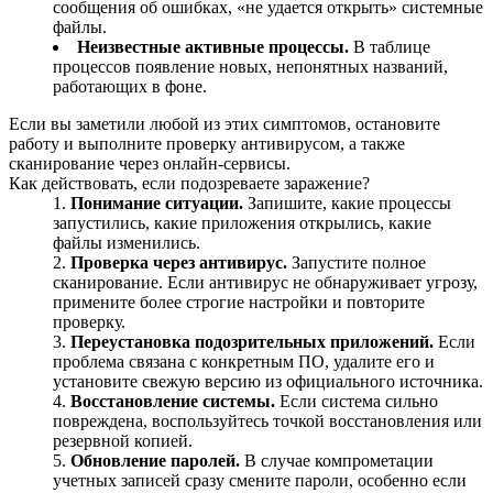
сообщения об ошибках, «не удается открыть» системные
файлы.
Неизвестные активные процессы.
В таблице
процессов появление новых, непонятных названий,
работающих в фоне.
Если вы заметили любой из этих симптомов, остановите
работу и выполните проверку антивирусом, а также
сканирование через онлайн‑сервисы.
Как действовать, если подозреваете заражение?
Понимание ситуации.
Запишите, какие процессы
запустились, какие приложения открылись, какие
файлы изменились.
Проверка через антивирус.
Запустите полное
сканирование. Если антивирус не обнаруживает угрозу,
примените более строгие настройки и повторите
проверку.
Переустановка подозрительных приложений.
Если
проблема связана с конкретным ПО, удалите его и
установите свежую версию из официального источника.
Восстановление системы.
Если система сильно
повреждена, воспользуйтесь точкой восстановления или
резервной копией.
Обновление паролей.
В случае компрометации
учетных записей сразу смените пароли, особенно если