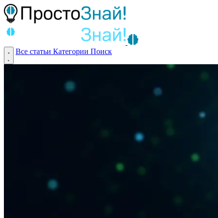
Все статьи
Категории
Поиск