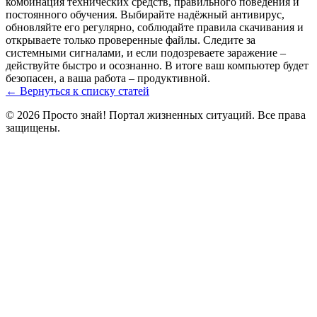
комбинация технических средств, правильного поведения и
постоянного обучения. Выбирайте надёжный антивирус,
обновляйте его регулярно, соблюдайте правила скачивания и
открываете только проверенные файлы. Следите за
системными сигналами, и если подозреваете заражение –
действуйте быстро и осознанно. В итоге ваш компьютер будет
безопасен, а ваша работа – продуктивной.
← Вернуться к списку статей
© 2026 Просто знай! Портал жизненных ситуаций. Все права
защищены.