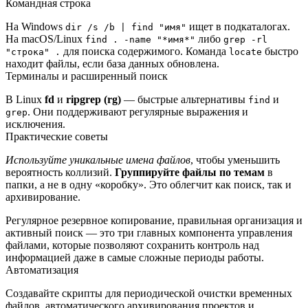
Командная строка
На Windows
ищет в подкаталогах.
dir /s /b | find "имя"
На macOS/Linux
либо
find . -name "*имя*"
grep -rl
для поиска содержимого. Команда
быстро
"строка" .
locate
находит файлы, если база данных обновлена.
Терминалы и расширенный поиск
В Linux
fd
и
ripgrep (rg)
— быстрые альтернативы
и
find
. Они поддерживают регулярные выражения и
grep
исключения.
Практические советы
Используйте уникальные имена файлов
, чтобы уменьшить
вероятность коллизий.
Группируйте файлы по темам
в
папки, а не в одну «коробку». Это облегчит как поиск, так и
архивирование.
Регулярное резервное копирование, правильная организация и
активный поиск — это три главных компонента управления
файлами, которые позволяют сохранить контроль над
информацией даже в самые сложные периоды работы.
Автоматизация
Создавайте скрипты для периодической очистки временных
файлов, автоматического архивирования проектов и