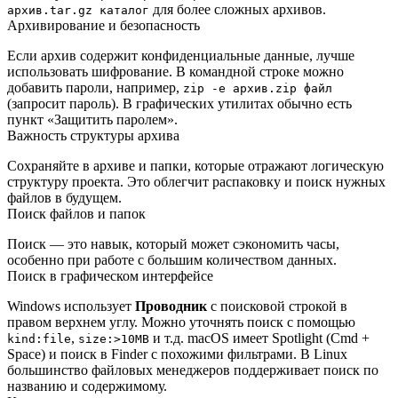
для более сложных архивов.
архив.tar.gz каталог
Архивирование и безопасность
Если архив содержит конфиденциальные данные, лучше
использовать шифрование. В командной строке можно
добавить пароли, например,
zip -e архив.zip файл
(запросит пароль). В графических утилитах обычно есть
пункт «Защитить паролем».
Важность структуры архива
Сохраняйте в архиве и папки, которые отражают логическую
структуру проекта. Это облегчит распаковку и поиск нужных
файлов в будущем.
Поиск файлов и папок
Поиск — это навык, который может сэкономить часы,
особенно при работе с большим количеством данных.
Поиск в графическом интерфейсе
Windows использует
Проводник
с поисковой строкой в
правом верхнем углу. Можно уточнять поиск с помощью
,
и т.д. macOS имеет Spotlight (Cmd +
kind:file
size:>10MB
Space) и поиск в Finder с похожими фильтрами. В Linux
большинство файловых менеджеров поддерживает поиск по
названию и содержимому.