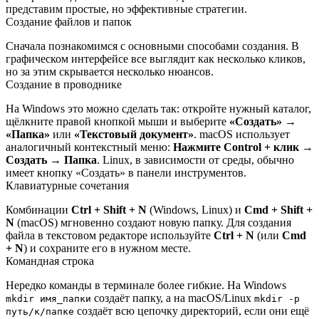
представим простые, но эффективные стратегии.
Создание файлов и папок
Сначала познакомимся с основными способами создания. В
графическом интерфейсе все выглядит как несколько кликов,
но за этим скрывается несколько нюансов.
Создание в проводнике
На Windows это можно сделать так: откройте нужный каталог,
щёлкните правой кнопкой мыши и выберите
«Создать»
→
«Папка»
или
«Текстовый документ»
. macOS использует
аналогичный контекстный меню:
Нажмите Control + клик →
Создать → Папка
. Linux, в зависимости от среды, обычно
имеет кнопку «Создать» в панели инструментов.
Клавиатурные сочетания
Комбинации
Ctrl + Shift + N
(Windows, Linux) и
Cmd + Shift +
N
(macOS) мгновенно создают новую папку. Для создания
файла в текстовом редакторе используйте
Ctrl + N
(или
Cmd
+ N
) и сохраните его в нужном месте.
Командная строка
Нередко команды в терминале более гибкие. На Windows
создаёт папку, а на macOS/Linux
mkdir имя_папки
mkdir -p
создаёт всю цепочку директорий, если они ещё
путь/к/папке