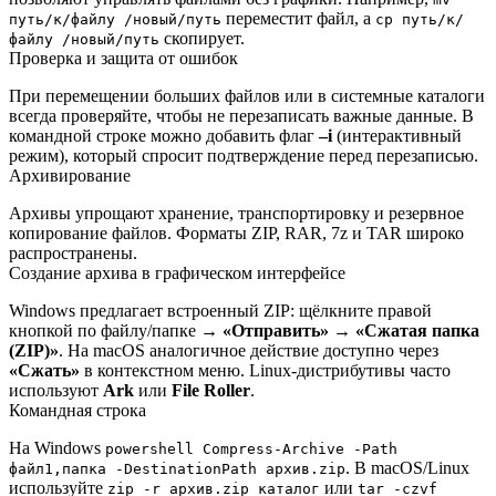
переместит файл, а
путь/к/файлу /новый/путь
cp путь/к/
скопирует.
файлу /новый/путь
Проверка и защита от ошибок
При перемещении больших файлов или в системные каталоги
всегда проверяйте, чтобы не перезаписать важные данные. В
командной строке можно добавить флаг
–i
(интерактивный
режим), который спросит подтверждение перед перезаписью.
Архивирование
Архивы упрощают хранение, транспортировку и резервное
копирование файлов. Форматы ZIP, RAR, 7z и TAR широко
распространены.
Создание архива в графическом интерфейсе
Windows предлагает встроенный ZIP: щёлкните правой
кнопкой по файлу/папке →
«Отправить»
→
«Сжатая папка
(ZIP)»
. На macOS аналогичное действие доступно через
«Сжать»
в контекстном меню. Linux‑дистрибутивы часто
используют
Ark
или
File Roller
.
Командная строка
На Windows
powershell Compress-Archive -Path
. В macOS/Linux
файл1,папка -DestinationPath архив.zip
используйте
или
zip -r архив.zip каталог
tar -czvf