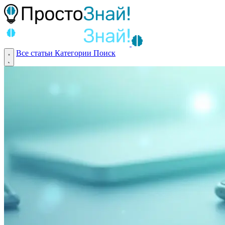
Все статьи
Категории
Поиск