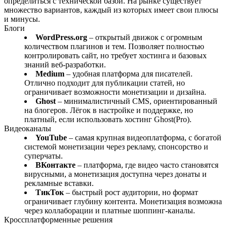
определиться с технической базой. На рынке существует
множество вариантов, каждый из которых имеет свои плюсы
и минусы.
Блоги
WordPress.org
– открытый движок с огромным
количеством плагинов и тем. Позволяет полностью
контролировать сайт, но требует хостинга и базовых
знаний веб-разработки.
Medium
– удобная платформа для писателей.
Отлично подходит для публикации статей, но
ограничивает возможности монетизации и дизайна.
Ghost
– минималистичный CMS, ориентированный
на блогеров. Лёгок в настройке и поддержке, но
платный, если использовать хостинг Ghost(Pro).
Видеоканалы
YouTube
– самая крупная видеоплатформа, с богатой
системой монетизации через рекламу, спонсорство и
суперчаты.
ВКонтакте
– платформа, где видео часто становятся
вирусными, а монетизация доступна через донаты и
рекламные вставки.
ТикТок
– быстрый рост аудитории, но формат
ограничивает глубину контента. Монетизация возможна
через коллаборации и платные шоппинг-каналы.
Кроссплатформенные решения