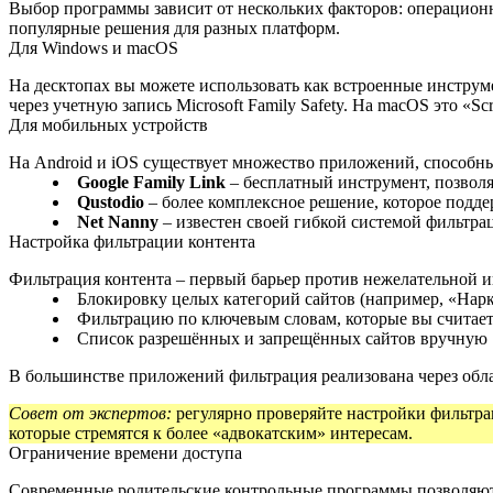
Выбор программы зависит от нескольких факторов: операционн
популярные решения для разных платформ.
Для Windows и macOS
На десктопах вы можете использовать как встроенные инструм
через учетную запись Microsoft Family Safety. На macOS это «S
Для мобильных устройств
На Android и iOS существует множество приложений, способны
Google Family Link
– бесплатный инструмент, позволя
Qustodio
– более комплексное решение, которое подд
Net Nanny
– известен своей гибкой системой фильтра
Настройка фильтрации контента
Фильтрация контента – первый барьер против нежелательной 
Блокировку целых категорий сайтов (например, «Нарк
Фильтрацию по ключевым словам, которые вы считае
Список разрешённых и запрещённых сайтов вручную
В большинстве приложений фильтрация реализована через обла
Совет от экспертов:
регулярно проверяйте настройки фильтрац
которые стремятся к более «адвокатским» интересам.
Ограничение времени доступа
Современные родительские контрольные программы позволяют у