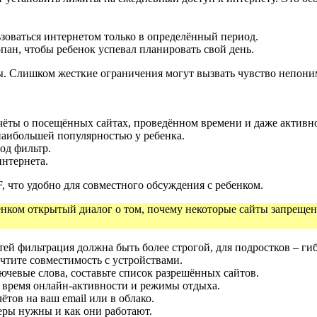
ьзоваться интернетом только в определённый период.
пан, чтобы ребенок успевал планировать свой день.
. Слишком жесткие ограничения могут вызвать чувство непоним
ты о посещённых сайтах, проведённом времени и даже активно
наибольшей популярностью у ребенка.
од фильтр.
нтернета.
 что удобно для совместного обсуждения с ребенком.
бёнком открытый диалог о том, почему некоторые сайты запреще
ей фильтрация должна быть более строгой, для подростков – гиб
чтите совместимость с устройствами.
ючевые слова, составьте список разрешённых сайтов.
 время онлайн‑активности и режимы отдыха.
тов на ваш email или в облако.
еры нужны и как они работают.