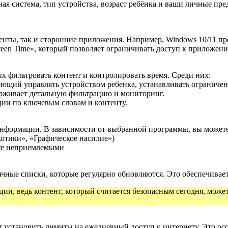
ая система, тип устройства, возраст ребёнка и ваши личные п
енты, так и сторонние приложения. Например, Windows 10/11 п
creen Time», который позволяет ограничивать доступ к приложени
х фильтровать контент и контролировать время. Среди них:
ющий управлять устройством ребенка, устанавливать ограничен
ерживает детальную фильтрацию и мониторинг.
ции по ключевым словам и контенту.
информации. В зависимости от выбранной программы, вы можете
отики», «Графическое насилие»)
те неприемлемыми
чные списки, которые регулярно обновляются. Это обеспечивает
ии, ведь контент, который считается безопасным сегодня, может
становить лимиты на ежедневный доступ к интернету. Это особ