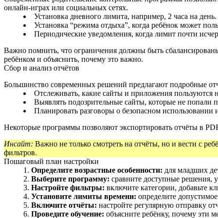
онлайн‑играх или социальных сетях.
Установка дневного лимита, например, 2 часа на день.
Установка “режима отдыха”, когда ребёнок может пол
Периодические уведомления, когда лимит почти исчер
Важно помнить, что ограничения должны быть сбалансированы
ребёнком и объяснить, почему это важно.
Сбор и анализ отчётов
Большинство современных решений предлагают подробные отчё
Отслеживать, какие сайты и приложения пользуются 
Выявлять подозрительные сайты, которые не попали п
Планировать разговоры о безопасном использовании и
Некоторые программы позволяют экспортировать отчёты в PDF,
Инсайт:
Важно не только смотреть на отчёты, но и вести с ре
фильтров.
Пошаговый план настройки
Определите возрастные особенности:
для младших дет
Выберите программу:
сравните доступные решения, у
Настройте фильтры:
включите категории, добавьте кл
Установите лимиты времени:
определите допустимое
Включите отчёты:
настройте регулярную отправку отчё
Проведите обучение:
объясните ребёнку, почему эти м