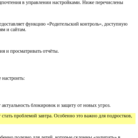
редпочтения в управлении настройками. Ниже перечислены
редоставляет функцию «Родительский контроль», доступную
ям и сайтам.
ия и просматривать отчёты.
 настроить:
 актуальность блокировок и защиту от новых угроз.
 стать проблемой завтра. Особенно это важно для подростков,
енно полезно для детей, которые склонны «залипать» в