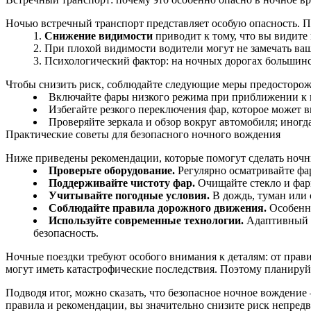
Ночью встречный транспорт представляет особую опасность. 
Снижение видимости
приводит к тому, что вы видите
При плохой видимости водители могут не замечать ва
Психологический фактор: на ночных дорогах большинс
Чтобы снизить риск, соблюдайте следующие меры предосторож
Включайте фары низкого режима при приближении к вс
Избегайте резкого переключения фар, которое может 
Проверяйте зеркала и обзор вокруг автомобиля; иногд
Практические советы для безопасного ночного вождения
Ниже приведены рекомендации, которые помогут сделать ночн
Проверьте оборудование.
Регулярно осматривайте фар
Поддерживайте чистоту фар.
Очищайте стекло и фары
Учитывайте погодные условия.
В дождь, туман или 
Соблюдайте правила дорожного движения.
Особенно
Используйте современные технологии.
Адаптивный к
безопасность.
Ночные поездки требуют особого внимания к деталям: от прав
могут иметь катастрофические последствия. Поэтому планируйте
Подводя итог, можно сказать, что безопасное ночное вождени
правила и рекомендации, вы значительно снизите риск непред