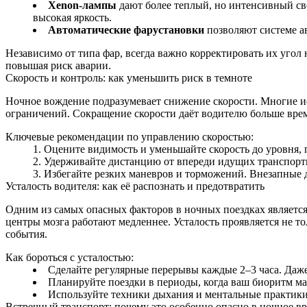
Xenon‑лампы
дают более теплый, но интенсивный св
высокая яркость.
Автоматические фарустановки
позволяют системе ав
Независимо от типа фар, всегда важно корректировать их угол
повышая риск аварии.
Скорость и контроль: как уменьшить риск в темноте
Ночное вождение подразумевает снижение скорости. Многие и
ограничений. Сокращение скорости даёт водителю больше време
Ключевые рекомендации по управлению скоростью:
Оцените видимость и уменьшайте скорость до уровня, 
Удерживайте дистанцию от впереди идущих транспортн
Избегайте резких маневров и торможений. Внезапные д
Усталость водителя: как её распознать и предотвратить
Одним из самых опасных факторов в ночных поездках является
центры мозга работают медленнее. Усталость проявляется не то
события.
Как бороться с усталостью:
Сделайте регулярные перерывы каждые 2–3 часа. Даже
Планируйте поездки в периоды, когда ваш биоритм ма
Используйте техники дыхания и ментальные практик
Встречный транспорт: почему это особенно опасно в ночное в