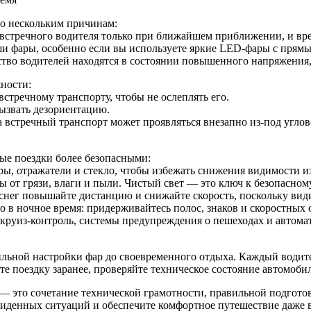
По нескольким причинам:
 встречного водителя только при ближайшем приближении, и вр
ши фары, особенно если вы используете яркие LED‑фары с прям
тво водителей находятся в состоянии повышенного напряжения,
ности:
тречному транспорту, чтобы не ослеплять его.
вызвать дезориентацию.
а встречный транспорт может проявляться внезапно из-под углов
ые поездки более безопасными:
ы, отражатели и стекло, чтобы избежать снижения видимости из
 от грязи, влаги и пыли. Чистый свет — это ключ к безопасно
снег повышайте дистанцию и снижайте скорость, поскольку види
 в ночное время: придерживайтесь полос, знаков и скоростных 
руиз-контроль, системы предупреждения о пешеходах и автомат
ильной настройки фар до своевременного отдыха. Каждый водите
 поездку заранее, проверяйте техническое состояние автомобиля
е — это сочетание технической грамотности, правильной подгот
виденных ситуаций и обеспечите комфортное путешествие даже в