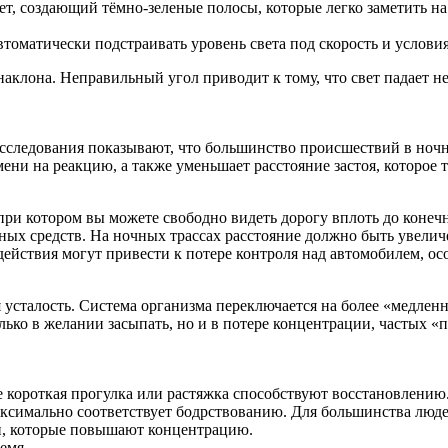
ет, создающий тёмно-зеленые полосы, которые легко заметить н
томатически подстраивать уровень света под скорость и условия
 наклона. Неправильный угол приводит к тому, что свет падает 
сследования показывают, что большинство происшествий в ноч
ни на реакцию, а также уменьшает расстояние застоя, которое т
при котором вы можете свободно видеть дорогу вплоть до конечн
ых средств. На ночных трассах расстояние должно быть увели
ействия могут привести к потере контроля над автомобилем, ос
 усталость. Система организма переключается на более «медлен
лько в желании засыпать, но и в потере концентрации, частых «
 короткая прогулка или растяжка способствуют восстановлению
ксимально соответствует бодрствованию. Для большинства людей
и, которые повышают концентрацию.
ремя