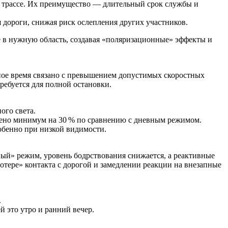
а трассе. Их преимущество — длительный срок службы и
 дороги, снижая риск ослепления других участников.
не в нужную область, создавая «поляризационные» эффекты и
ное время связано с превышением допустимых скоростных
ребуется для полной остановки.
ого света.
чено минимум на 30 % по сравнению с дневным режимом.
обенно при низкой видимости.
ный» режим, уровень бодрствования снижается, а реактивные
потере» контакта с дорогой и замедлении реакции на внезапные
.
 это утро и ранний вечер.