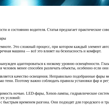
сти и состоянию водителя. Статья предлагает практические сов
ары
емноте. Это сложный процесс, при котором каждый элемент авто
тречная машина — всё это влияет на безопасность и комфорт.
 вынужден адаптироваться к низкому уровню освещённости. Глаз
мя человек менее способен различать объекты, особенно если он
вляется качество освещения. Неправильно подобранные фары мо
ько тени. Поэтому важно соблюдать правила установки фар и рег
имость ночью. LED‑фары, Xenon‑лампы, гидравлические систем
сех условий:
с быстрым временем разгона. Они подходят для городского и тра