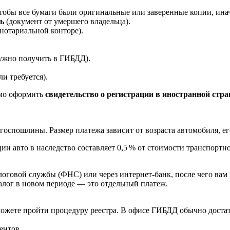
тобы все бумаги были оригинальные или заверенные копии, ина
ль
(документ от умершего владельца).
нотариальной конторе).
 нужно получить в ГИБДД).
ли требуется).
имо оформить
свидетельство о регистрации в иностранной стра
 госпошлины. Размер платежа зависит от возраста автомобиля, е
и авто в наследство составляет 0,5 % от стоимости транспортно
оговой службы (ФНС) или через интернет-банк, после чего ва
алог в новом периоде — это отдельный платеж.
ожете пройти процедуру реестра. В офисе ГИБДД обычно достат
ентов.