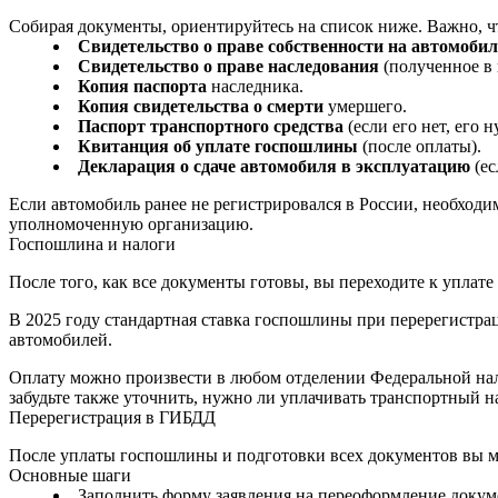
Собирая документы, ориентируйтесь на список ниже. Важно, ч
Свидетельство о праве собственности на автомоби
Свидетельство о праве наследования
(полученное в 
Копия паспорта
наследника.
Копия свидетельства о смерти
умершего.
Паспорт транспортного средства
(если его нет, его
Квитанция об уплате госпошлины
(после оплаты).
Декларация о сдаче автомобиля в эксплуатацию
(ес
Если автомобиль ранее не регистрировался в России, необход
уполномоченную организацию.
Госпошлина и налоги
После того, как все документы готовы, вы переходите к уплате
В 2025 году стандартная ставка госпошлины при перерегистраци
автомобилей.
Оплату можно произвести в любом отделении Федеральной нал
забудьте также уточнить, нужно ли уплачивать транспортный н
Перерегистрация в ГИБДД
После уплаты госпошлины и подготовки всех документов вы м
Основные шаги
Заполнить форму заявления на переоформление докум