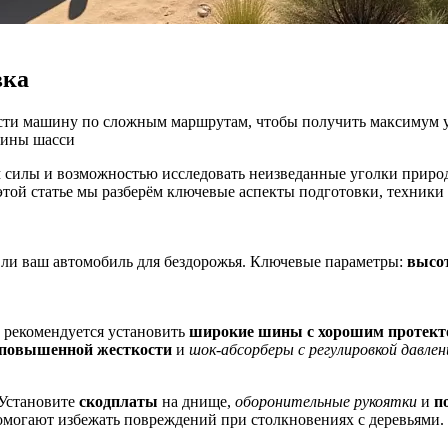
вка
ести машину по сложным маршрутам, чтобы получить максимум 
ины
шасси
 силы и возможностью исследовать неизведанные уголки природ
этой статье мы разберём ключевые аспекты подготовки, техник
т ли ваш автомобиль для бездорожья. Ключевые параметры:
высот
 рекомендуется установить
широкие шины с хорошим протект
повышенной жесткости
и
шок-абсорберы с регулировкой давлен
 Установите
скодплаты
на днище,
оборонительные рукоятки
и
п
помогают избежать повреждений при столкновениях с деревьями.