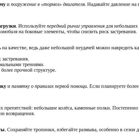
ачу
и
погружение в «тормоз» двигателя
. Надавайте давление на 
агрузки
. Используйте
передний рычаг управления
для небольших 
омобиля
на боковые элементы, чтобы снизить риск застревания.
а качестве, ведь даже небольшой неудачей можно навредить как
 застревания.
мальными трениями.
 более прочной структуре.
чку
и
памятку о правилах первой помощи
. Если планируете боле
х препятствий: небольшие колёса, каменные полки. Постепенно
ни возвращения.
ты
. Сохраняйте тропинки, избегайте размыва, особенно в сезон 