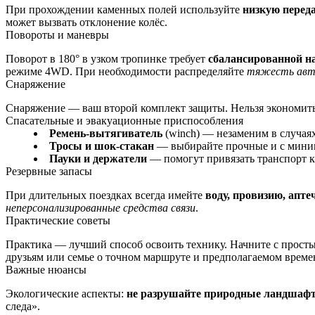
При прохождении каменных полей используйте
низкую перед
может вызвать отклонение колёс.
Повороты и маневры
Поворот в 180° в узком тропинке требует
сбалансированной н
режиме 4WD. При необходимости распределяйте
тяжесть авт
Снаряжение
Снаряжение — ваш второй комплект защиты. Нельзя экономить н
Спасательные и эвакуационные приспособления
Ремень-вытягиватель
(winch) — незаменим в случаях
Тросы и шок-стакан
— выбирайте прочные и с мини
Пауки и держатели
— помогут привязать транспорт к
Резервные запасы
При длительных поездках всегда имейте
воду, провизию, апте
неперсонализированные средства связи
.
Практические советы
Практика — лучший способ освоить технику. Начните с просты
друзьям или семье о точном маршруте и предполагаемом време
Важные нюансы
Экологические аспекты:
не разрушайте природные ландшаф
следа».