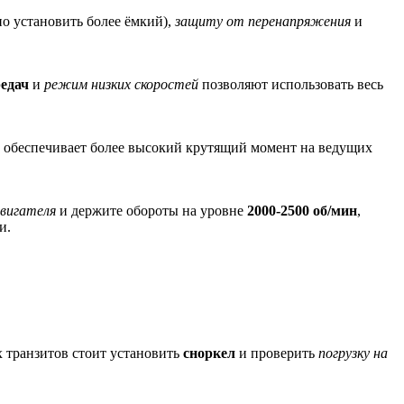
о установить более ёмкий),
защиту от перенапряжения
и
едач
и
режим низких скоростей
позволяют использовать весь
о обеспечивает более высокий крутящий момент на ведущих
двигателя
и держите обороты на уровне
2000‑2500 об/мин
,
и.
.
х транзитов стоит установить
сноркел
и проверить
погрузку на