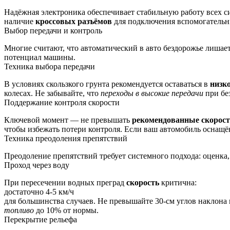
Надёжная электроника обеспечивает стабильную работу всех с
наличие
кроссовых разъёмов
для подключения вспомогательн
Выбор передачи и контроль
Многие считают, что автоматический в авто бездорожье лишае
потенциал машины.
Техника выбора передачи
В условиях скользкого грунта рекомендуется оставаться в
низк
колесах. Не забывайте, что
переходы в высокие передачи
при бе
Поддержание контроля скорости
Ключевой момент — не превышать
рекомендованные скорос
чтобы избежать потери контроля. Если ваш автомобиль оснащ
Техника преодоления препятствий
Преодоление препятствий требует системного подхода: оценка,
Проход через воду
При пересечении водных преград
скорость
критична:
достаточно 4‑5 км/ч
для большинства случаев. Не превышайте 30‑см углов наклона 
топливо
до 10% от нормы.
Перекрытие рельефа