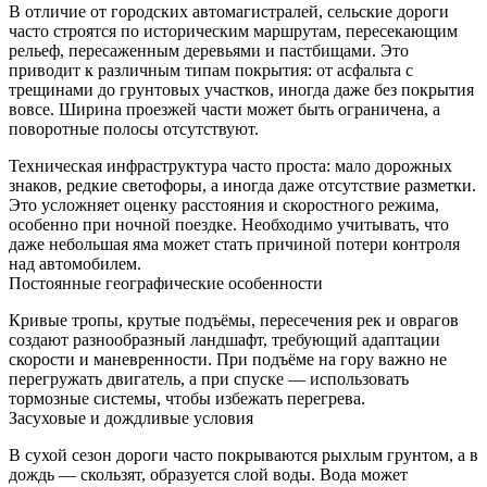
В отличие от городских автомагистралей, сельские дороги
часто строятся по историческим маршрутам, пересекающим
рельеф, пересаженным деревьями и пастбищами. Это
приводит к различным типам покрытия: от асфальта с
трещинами до грунтовых участков, иногда даже без покрытия
вовсе. Ширина проезжей части может быть ограничена, а
поворотные полосы отсутствуют.
Техническая инфраструктура часто проста: мало дорожных
знаков, редкие светофоры, а иногда даже отсутствие разметки.
Это усложняет оценку расстояния и скоростного режима,
особенно при ночной поездке. Необходимо учитывать, что
даже небольшая яма может стать причиной потери контроля
над автомобилем.
Постоянные географические особенности
Кривые тропы, крутые подъёмы, пересечения рек и оврагов
создают разнообразный ландшафт, требующий адаптации
скорости и маневренности. При подъёме на гору важно не
перегружать двигатель, а при спуске — использовать
тормозные системы, чтобы избежать перегрева.
Засуховые и дождливые условия
В сухой сезон дороги часто покрываются рыхлым грунтом, а в
дождь — скользят, образуется слой воды. Вода может