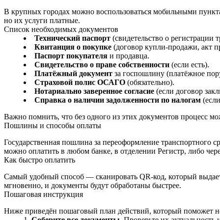
В крупных городах можно воспользоваться мобильными пунктам
но их услуги платные.
Список необходимых документов
Технический паспорт
(свидетельство о регистрации т
Квитанция о покупке
(договор купли‑продажи, акт п
Паспорт покупателя
и продавца.
Свидетельство о праве собственности
(если есть).
Платёжный документ
за госпошлину (платёжное пор
Страховой полис ОСАГО
(обязательно).
Нотариально заверенное согласие
(если договор закл
Справка о наличии задолженности по налогам
(если
Важно помнить, что без одного из этих документов процесс мо
Пошлины и способы оплаты
Государственная пошлина за переоформление транспортного ср
можно оплатить в любом банке, в отделении Регистр, либо чер
Как быстро оплатить
Самый удобный способ — сканировать QR‑код, который выдаетс
мгновенно, и документы будут обработаны быстрее.
Пошаговая инструкция
Ниже приведён пошаговый план действий, который поможет не
Соберите все документы.
Проверьте их актуальность и