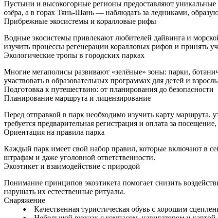
Пустыни и высокогорные регионы предоставляют уникальные г
озёра, а в горах Тянь-Шань — наблюдать за ледниками, образу
Прибрежные экосистемы и коралловые рифы
Водные экосистемы привлекают любителей дайвинга и морской
изучить процессы регенерации коралловых рифов и принять уч
Экологические тропы в городских парках
Многие мегаполисы развивают «зелёные» зоны: парки, ботанич
участвовать в образовательных программах для детей и взросл
Подготовка к путешествию: от планирования до безопасности
Планирование маршрута и лицензирование
Перед отправкой в парк необходимо изучить карту маршрута, 
требуется предварительная регистрация и оплата за посещение
Ориентация на правила парка
Каждый парк имеет свой набор правил, которые включают в себ
штрафам и даже уголовной ответственности.
Экоэтикет и взаимодействие с природой
Понимание принципов экоэтикета помогает снизить воздействие
нарушать их естественные ритуалы.
Снаряжение
Качественная туристическая обувь с хорошим сцепле
Небольшой рюкзак с компасом, навигатором и картой