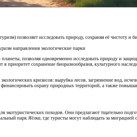
уризм) позволяет исследовать природу, сохраняя её чистоту и б
туризм
направления
экологические парки
 планеты, позволяя одновременно исследовать природу и защища
ит в приоритет сохранение биоразнообразия, культурного наслед
экологических кризисов: вырубка лесов, загрязнение вод, исчез
т финансировать охрану природных территорий, а также повыш
для экотуристических походов. Они предлагают тщательно под
нальный парк
Яёлка
, где туристы могут наблюдать за миграцией 