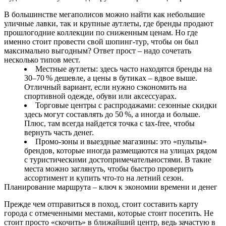
В большинстве мегаполисов можно найти как небольшие
уличные лавки, так и крупные аутлеты, где бренды продают
прошлогодние коллекции по сниженным ценам. Но где
именно стоит провести свой шопинг‑тур, чтобы он был
максимально выгодным? Ответ прост – надо сочетать
несколько типов мест.
Местные аутлеты: здесь часто находятся бренды на
30–70 % дешевле, а цены в бутиках – вдвое выше.
Отличный вариант, если нужно сэкономить на
спортивной одежде, обуви или аксессуарах.
Торговые центры с распродажами: сезонные скидки
здесь могут составлять до 50 %, а иногда и больше.
Плюс, там всегда найдется точка с tax‑free, чтобы
вернуть часть денег.
Промо‑зоны и выездные магазины: это «пульпы»
брендов, которые иногда размещаются на улицах рядом
с туристическими достопримечательностями. В такие
места можно заглянуть, чтобы быстро проверить
ассортимент и купить что-то на летний сезон.
Планирование маршрута – ключ к экономии времени и денег
Прежде чем отправиться в поход, стоит составить карту
города с отмеченными местами, которые стоит посетить. Не
стоит просто «скочить» в ближайший центр, ведь зачастую в