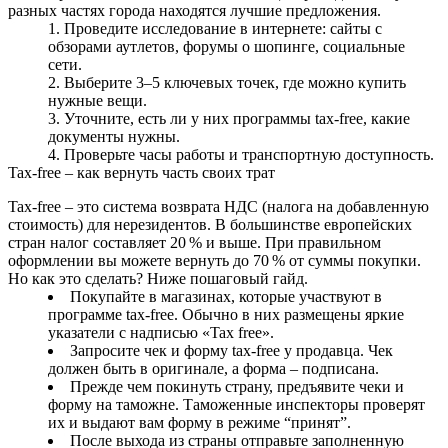
разных частях города находятся лучшие предложения.
Проведите исследование в интернете: сайты с
обзорами аутлетов, форумы о шопинге, социальные
сети.
Выберите 3–5 ключевых точек, где можно купить
нужные вещи.
Уточните, есть ли у них программы tax‑free, какие
документы нужны.
Проверьте часы работы и транспортную доступность.
Tax‑free – как вернуть часть своих трат
Tax‑free – это система возврата НДС (налога на добавленную
стоимость) для нерезидентов. В большинстве европейских
стран налог составляет 20 % и выше. При правильном
оформлении вы можете вернуть до 70 % от суммы покупки.
Но как это сделать? Ниже пошаговый гайд.
Покупайте в магазинах, которые участвуют в
программе tax‑free. Обычно в них размещены яркие
указатели с надписью «Tax free».
Запросите чек и форму tax‑free у продавца. Чек
должен быть в оригинале, а форма – подписана.
Прежде чем покинуть страну, предъявите чеки и
форму на таможне. Таможенные инспекторы проверят
их и выдают вам форму в режиме “принят”.
После выхода из страны отправьте заполненную