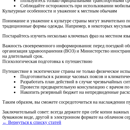
Пользуйтесь только официальными транспортными сред
Соблюдайте осторожность при использовании мобильн
Культурные особенности и уважение к местным обычаям
Понимание и уважение к культуре страны могут значительно п
традиционные формы одежды. Например, в некоторых мусульман
Постарайтесь изучить несколько ключевых фраз на местном яз
Важность своевременного информирования: перед поездкой обя
организация здравоохранения (ВОЗ) и Министерство иностранн
на длительный срок.
Психологическая подготовка к путешествию
Путешествие в экзотические страны не только физическое испыт
Подготовиться к разнице часовых поясов и климатиче
Разработать план действий в случае чрезвычайных си
Провести предварительную консультацию с врачом по
Накопить резервный бюджет на непредвиденные расх
Таким образом, вы сможете сосредоточиться на наслаждении пу
Заключительный совет: всегда держите при себе копии важных 
бумажном виде, другой в электронном формате на облачном се
← Вернуться к списку статей