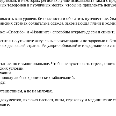
ствами; в некоторых регионах лучше использовать такси с пре
ых телефонов в публичных местах, чтобы не привлекать ненуж
овысить ваш уровень безопасности и обогатить путешествие. Ув
ских странах обязательна одежда, закрывающая плечи и колени;
ыке: «Спасибо» и «Извините» способны открыть двери и снизить
зательно уточните актуальные рекомендации по здоровью и без
ых дел вашей страны. Регулярно обновляйте информацию о ситу
ание, но и эмоциональное. Чтобы не чувствовать стресс, стоит:
ских условий.
туаций.
 поводу любых хронических заболеваний.
оды.
тешествием, а не на мелочах.
документов, включая паспорт, визы, страховку и медицинские с
рвисе.