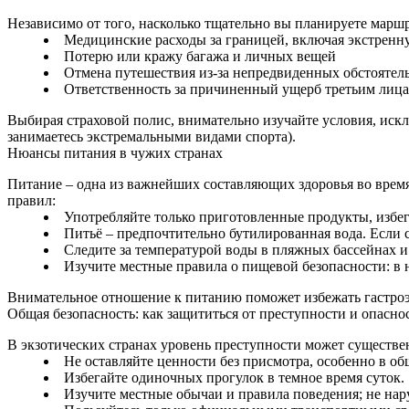
Независимо от того, насколько тщательно вы планируете марш
Медицинские расходы за границей, включая экстрен
Потерю или кражу багажа и личных вещей
Отмена путешествия из-за непредвиденных обстоятель
Ответственность за причиненный ущерб третьим лиц
Выбирая страховой полис, внимательно изучайте условия, искл
занимаетесь экстремальными видами спорта).
Нюансы питания в чужих странах
Питание – одна из важнейших составляющих здоровья во время
правил:
Употребляйте только приготовленные продукты, избе
Питьё – предпочтительно бутилированная вода. Если с
Следите за температурой воды в пляжных бассейнах и
Изучите местные правила о пищевой безопасности: в 
Внимательное отношение к питанию поможет избежать гастро
Общая безопасность: как защититься от преступности и опасно
В экзотических странах уровень преступности может существе
Не оставляйте ценности без присмотра, особенно в о
Избегайте одиночных прогулок в темное время суток.
Изучите местные обычаи и правила поведения; не на