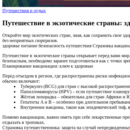
Путешествия и отдых
Путешествие в экзотические страны: зд
Откройте мир экзотических стран, зная, как сохранить свое з
без неприятных сюрпризов.
здоровье
питание
безопасность
путешествия
Страховка
вакцин
Путешествие в экзотические страны открывает перед вами мир
безопасным, необходимо заранее подготовиться как с точки зрен
Планирование вакцинации: ключ к здоровью
Перед отъездом в регион, где распространены риски инфекцион
обычно включают:
Туберкулез (BCG) для стран с высокой распространен
Папилломавирусы (HPV) – если путешествие планиру
Жёлтая лихорадка – обязательна для стран Африки и
Гепатиты A и B – особенно при длительном пребыван
Внутренние вакцины, такие как эпидемический тиф, 
Помимо вакцинации, важно иметь при себе лекарственные преп
отдыхать в тропиках.
Страховка путешественника: защита на случай непредвиденных