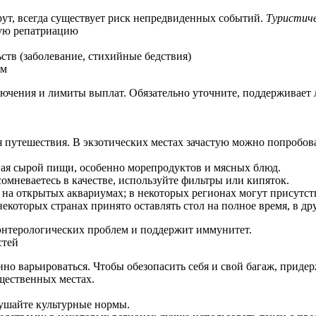
рут, всегда существует риск непредвиденных событий.
Туристиче
ную репатриацию
ств (заболевание, стихийные бедствия)
ам
ючения и лимиты выплат. Обязательно уточните, поддерживает л
 путешествия. В экзотических местах зачастую можно попробова
гая сырой пищи, особенно морепродуктов и мясных блюд.
омневаетесь в качестве, используйте фильтры или кипяток.
 на открытых аквариумах; в некоторых регионах могут присутст
некоторых странах принято оставлять стол на полное время, в 
энтерологических проблем и поддержит иммунитет.
стей
нно варьироваться. Чтобы обезопасить себя и свой багаж, прид
бщественных местах.
рушайте культурные нормы.