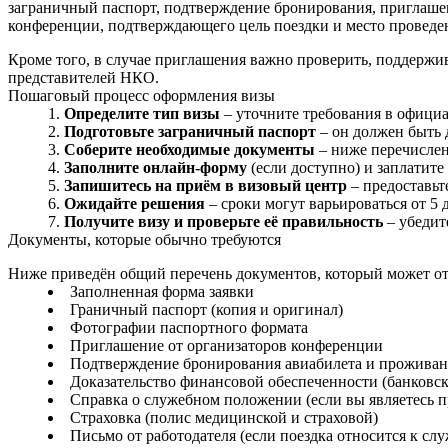
заграничный паспорт, подтверждение бронирования, приглашен
конференции, подтверждающего цель поездки и место проведе
Кроме того, в случае приглашения важно проверить, поддержив
представителей НКО.
Пошаговый процесс оформления визы
Определите тип визы
– уточните требования в официа
Подготовьте заграничный паспорт
– он должен быть 
Соберите необходимые документы
– ниже перечислен
Заполните онлайн‑форму
(если доступно) и заплатите
Запишитесь на приём в визовый центр
– предоставьт
Ожидайте решения
– сроки могут варьироваться от 5 
Получите визу и проверьте её правильность
– убедит
Документы, которые обычно требуются
Ниже приведён общий перечень документов, который может отли
Заполненная форма заявки
Граничный паспорт (копия и оригинал)
Фотографии паспортного формата
Приглашение от организаторов конференции
Подтверждение бронирования авиабилета и прожива
Доказательство финансовой обеспеченности (банковск
Справка о служебном положении (если вы являетесь п
Страховка (полис медицинской и страховой)
Письмо от работодателя (если поездка относится к сл