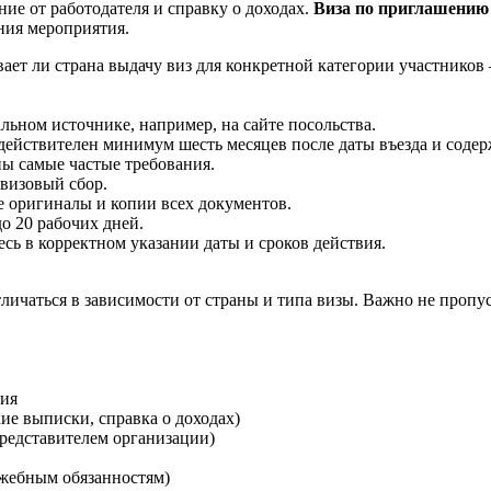
ие от работодателя и справку о доходах.
Виза по приглашению
ния мероприятия.
ает ли страна выдачу виз для конкретной категории участников 
льном источнике, например, на сайте посольства.
действителен минимум шесть месяцев после даты въезда и содер
ы самые частые требования.
 визовый сбор.
е оригиналы и копии всех документов.
до 20 рабочих дней.
есь в корректном указании даты и сроков действия.
чаться в зависимости от страны и типа визы. Важно не пропуст
ния
ие выписки, справка о доходах)
редставителем организации)
ужебным обязанностям)