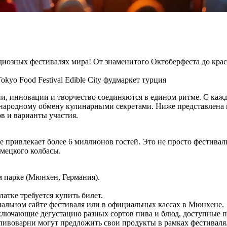
иозных фестивалях мира! От знаменитого Октоберфеста до крас
Tokyo Food Festival
Edible City
фудмаркет
турция
ции, инновации и творчество соединяются в едином ритме. С ка
народному обмену кулинарными секретами. Ниже представлена 
в и варианты участия.
привлекает более 6 миллионов гостей. Это не просто фестивал
емецкого колбасы.
м парке (Мюнхен, Германия).
алатке требуется купить билет.
альном сайте фестиваля или в официальных кассах в Мюнхене.
ключающие дегустацию разных сортов пива и блюд, доступные п
пивоварни могут предложить свои продукты в рамках фестиваля