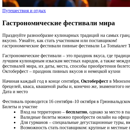
Путешествия и отдых
Гастрономические фестивали мира
Празднуйте разнообразие кулинарных традиций на самых гранд
вкусно. Узнайте, как стать участником или поставщиком!
гастрономические фестивали
пивные фестивали
La Tomatалет
Гастрономические фестивали – это праздник вкуса, где тради
лучшим кулинарным изыскам местных народов, а также между
фестивалей мира, их даты, места, способы приобретения билето
Октоберфест – праздник пивных вкусов и немецкой кухни
Начиная каждый год в конце сентября,
Октоберфест
в Мюнхене 
брецелей, кваса, квашеной рыбы и, конечно же, знаменитого н
Дата и место
Фестиваль проводится 16 сентября–10 октября в Грюнвальдско
Билеты и участие
Вход на территорию –
бесплатно
, однако за место в п
Валидные билеты можно приобрести онлайн на офици
Для гурманов – специальные дегустационные туры, в
Возможность стать поставщиком: крупные и местные 