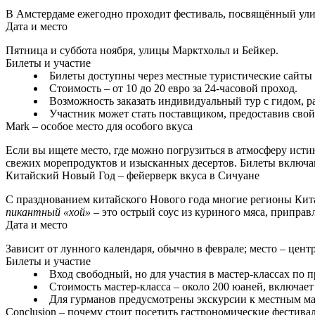
В Амстердаме ежегодно проходит фестиваль, посвящённый улич
Дата и место
Пятница и суббота ноября, улицы Марктхольл и Бейкер.
Билеты и участие
Билеты доступны через местные туристические сайты 
Стоимость – от 10 до 20 евро за 24‑часовой проход.
Возможность заказать индивидуальный тур с гидом, 
Участник может стать поставщиком, предоставив сво
Mark – особое место для особого вкуса
Если вы ищете место, где можно погрузиться в атмосферу исти
свежих морепродуктов и изысканных десертов. Билеты включа
Китайский Новый Год – фейерверк вкуса в Сичуане
С празднованием китайского Нового года многие регионы Кита
пикантный «хой»
– это острый соус из куриного мяса, припра
Дата и место
Зависит от лунного календаря, обычно в феврале; место – цен
Билеты и участие
Вход свободный, но для участия в мастер‑классах по
Стоимость мастер‑класса – около 200 юаней, включает
Для гурманов предусмотрены экскурсии к местным мас
Conclusion – почему стоит посетить гастрономические фестива