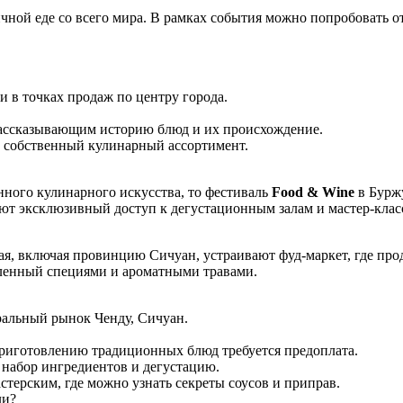
ной еде со всего мира. В рамках события можно попробовать от
и в точках продаж по центру города.
рассказывающим историю блюд и их происхождение.
й собственный кулинарный ассортимент.
нного кулинарного искусства, то фестиваль
Food & Wine
в Буржу
ют эксклюзивный доступ к дегустационным залам и мастер‑клас
я, включая провинцию Сичуан, устраивают фуд‑маркет, где про
вленный специями и ароматными травами.
тральный рынок Ченду, Сичуан.
 приготовлению традиционных блюд требуется предоплата.
 набор ингредиентов и дегустацию.
терским, где можно узнать секреты соусов и приправ.
ли?