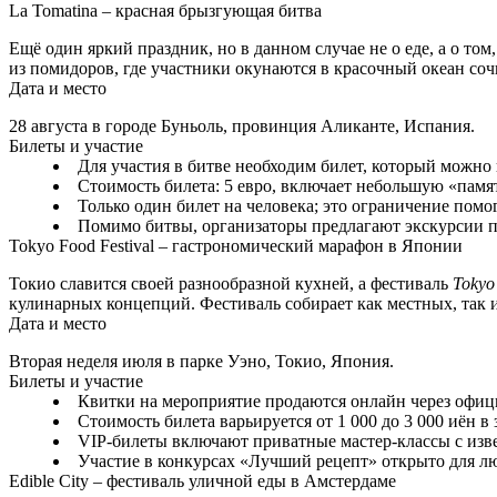
La Tomatina – красная брызгующая битва
Ещё один яркий праздник, но в данном случае не о еде, а о том
из помидоров, где участники окунаются в красочный океан соч
Дата и место
28 августа в городе Буньоль, провинция Аликанте, Испания.
Билеты и участие
Для участия в битве необходим билет, который можно
Стоимость билета: 5 евро, включает небольшую «пам
Только один билет на человека; это ограничение помо
Помимо битвы, организаторы предлагают экскурсии п
Tokyo Food Festival – гастрономический марафон в Японии
Токио славится своей разнообразной кухней, а фестиваль
Tokyo
кулинарных концепций. Фестиваль собирает как местных, так
Дата и место
Вторая неделя июля в парке Уэно, Токио, Япония.
Билеты и участие
Квитки на мероприятие продаются онлайн через офиц
Стоимость билета варьируется от 1 000 до 3 000 иён в
VIP-билеты включают приватные мастер-классы с изв
Участие в конкурсах «Лучший рецепт» открыто для л
Edible City – фестиваль уличной еды в Амстердаме