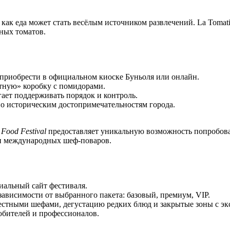
, как еда может стать весёлым источником развлечений. La Tomati
ных томатов.
 приобрести в официальном киоске Буньоля или онлайн.
ятную» коробку с помидорами.
гает поддерживать порядок и контроль.
о историческим достопримечательностям города.
 Food Festival
предоставляет уникальную возможность попробова
 и международных шеф-поваров.
иальный сайт фестиваля.
 зависимости от выбранного пакета: базовый, премиум, VIP.
естными шефами, дегустацию редких блюд и закрытые зоны с э
юбителей и профессионалов.