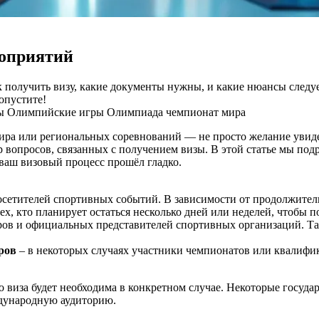
роприятий
 получить визу, какие документы нужны, и какие нюансы следует
опустите!
ры
Олимпийские игры
Олимпиада
чемпионат мира
ира или региональных соревнований — не просто желание увиде
 вопросов, связанных с получением визы. В этой статье мы под
 ваш визовый процесс прошёл гладко.
осетителей спортивных событий. В зависимости от продолжител
ех, кто планирует остаться несколько дней или неделей, чтобы 
еров и официальных представителей спортивных организаций. Т
ров
– в некоторых случаях участники чемпионатов или квалифи
о виза будет необходима в конкретном случае. Некоторые госуд
ждународную аудиторию.