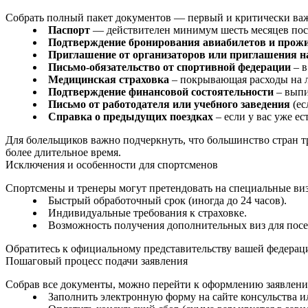
Собрать полный пакет документов — первый и критически ва
Паспорт
— действителен минимум шесть месяцев посл
Подтверждение бронирования авиабилетов и прож
Приглашение от организаторов или приглашения н
Письмо-обязательство от спортивной федерации
– в
Медицинская страховка
– покрывающая расходы на л
Подтверждение финансовой состоятельности
– выпи
Письмо от работодателя или учебного заведения
(ес
Справка о предыдущих поездках
– если у вас уже е
Для болельщиков важно подчеркнуть, что большинство стран тр
более длительное время.
Исключения и особенности для спортсменов
Спортсмены и тренеры могут претендовать на специальные виз
Быстрый обработочный срок (иногда до 24 часов).
Индивидуальные требования к страховке.
Возможность получения дополнительных виз для посе
Обратитесь к официальному представительству вашей федераци
Пошаговый процесс подачи заявления
Собрав все документы, можно перейти к оформлению заявления.
Заполнить электронную форму на сайте консульства и