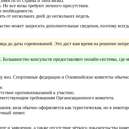
симости от страны и типа визы).
о. Не все визы требуют личного присутствия.
и необходимости.
ть от нескольких дней до нескольких недель.
ство может запросить дополнительные сведения, поэтому всегда
ца до даты соревнований. Это даст вам время на решение непр
. Большинство консульств предоставляют онлайн‑системы, где м
му виз. Спортивные федерации и Олимпийские комитеты обычно
е.
утствие противопоказаний к участию.
ответствующим требованиям Организационного комитета.
ния, виза обычно оформляется как туристическая, но в некотор
ычный лимит.
те и заявлении, а также отсутствие чёткого доказательства на