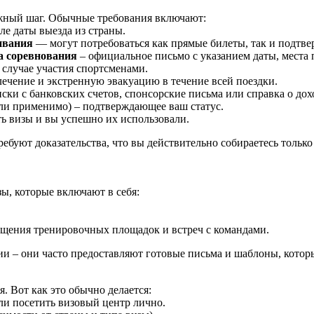
жный шаг. Обычные требования включают:
е даты выезда из страны.
ивания
— могут потребоваться как прямые билеты, так и подтве
а соревнования
– официальное письмо с указанием даты, места 
 случае участия спортсменами.
ечение и экстренную эвакуацию в течение всей поездки.
ски с банковских счетов, спонсорские письма или справка о дох
ли применимо) – подтверждающее ваш статус.
сть визы и вы успешно их использовали.
ебуют доказательства, что вы действительно собираетесь только
ы, которые включают в себя:
щения тренировочных площадок и встреч с командами.
и – они часто предоставляют готовые письма и шаблоны, котор
 Вот как это обычно делается:
ли посетить визовый центр лично.