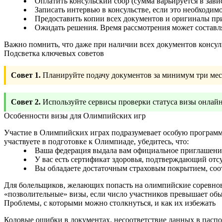
Оплатить консульский сбор (сумма варьируется в зави
Записать интервью в консульстве, если это необходим
Предоставить копии всех документов и оригиналы пр
Ожидать решения. Время рассмотрения может составля
Важно помнить, что даже при наличии всех документов консуль
Подсветка ключевых советов
Совет 1.
Планируйте подачу документов за минимум три меся
Совет 2.
Используйте сервисы проверки статуса визы онлайн
Особенности визы для Олимпийских игр
Участие в Олимпийских играх подразумевает особую програм
участвуете в подготовке к Олимпиаде, убедитесь, что:
Ваша федерация выдала вам официальное приглашени
У вас есть сертификат здоровья, подтверждающий отс
Вы обладаете достаточным страховым покрытием, со
Для болельщиков, желающих попасть на олимпийские соревнова
«позволительные» визы, если число участников превышает об
Проблемы, с которыми можно столкнуться, и как их избежать
Кодовые ошибки в документах, несоответствие данных в паспор