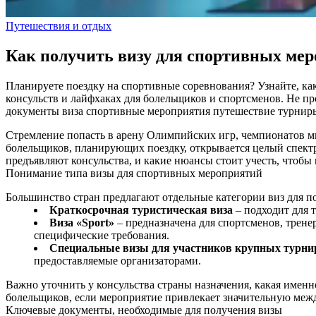
Путешествия и отдых
Как получить визу для спортивных ме
Планируете поездку на спортивные соревнования? Узнайте, как
консульств и лайфхаках для болельщиков и спортсменов. Не пр
документы
виза
спортивные мероприятия
путешествие
турни
Стремление попасть в арену Олимпийских игр, чемпионатов м
болельщиков, планирующих поездку, открывается целый спектр
предъявляют консульства, и какие нюансы стоит учесть, чтобы
Понимание типа визы для спортивных мероприятий
Большинство стран предлагают отдельные категории виз для п
Краткосрочная туристическая виза
– подходит для т
Виза «Sport»
– предназначена для спортсменов, трен
специфические требования.
Специальные визы для участников крупных турни
предоставляемые организаторами.
Важно уточнить у консульства страны назначения, какая именн
болельщиков, если мероприятие привлекает значительную ме
Ключевые документы, необходимые для получения визы