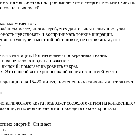
уины инков сочетают астрономические и энергетические свойств
ю солнечных лучей.
колько моментов:
алённом месте, иногда требуется длительная пешая прогулка.
обность чувствовать и воспринимать тонкие вибрации.
ие к культуре и местной обстановке, не оставлять мусор.
ю
ется медитация. Вот несколько проверенных техник:
т в ваше тело, отводя напряжение.
, выдох 8; помогает выровнять чакры.
вях. Это способ «синхронного» общения с энергией места.
едитацию на 15–20 минут, постепенно увеличивая длительность.
»
ристаллического круга позволяет сосредоточиться на конкретных
ыхании, и позвольте энергии проходить сквозь кристалл.
тных энергий. Он знает:
вна.
ождение энергии.