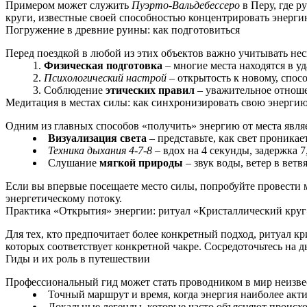
Примером может служить
Пуэрто-Вальдебессеро
в Перу, где р
круги, известные своей способностью концентрировать энерги
Погружение в древние руины: как подготовиться
Перед поездкой в любой из этих объектов важно учитывать нес
Физическая подготовка
– многие места находятся в уд
Психологический настрой
– открытость к новому, спос
Соблюдение
этических правил
– уважительное отношен
Медитация в местах силы: как синхронизировать свою энерги
Одним из главных способов «получить» энергию от места явля
Визуализация света
– представьте, как свет проникае
Техника дыхания 4-7-8
– вдох на 4 секунды, задержка 7
Слушание
мягкой природы
– звук воды, ветер в вет
Если вы впервые посещаете место силы, попробуйте провести м
энергетическому потоку.
Практика «Открытия» энергии: ритуал «Кристаллический круг
Для тех, кто предпочитает более конкретный подход, ритуал к
которых соответствует конкретной чакре. Сосредоточьтесь на д
Гиды и их роль в путешествии
Профессиональный гид может стать проводником в мир неизвес
Точный маршрут и время, когда энергия наиболее акти
Локальные легенды, которые часто объясняют происх