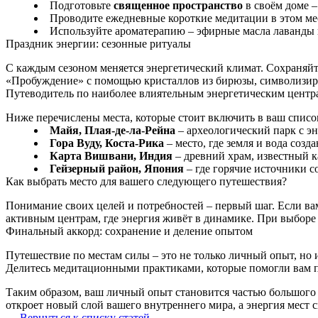
Подготовьте
священное пространство
в своём доме –
Проводите ежедневные короткие медитации в этом мес
Используйте ароматерапию – эфирные масла лаванды 
Праздник энергии: сезонные ритуалы
С каждым сезоном меняется энергетический климат. Сохраняйт
«Пробуждение» с помощью кристаллов из бирюзы, символизи
Путеводитель по наиболее влиятельным энергетическим центр
Ниже перечислены места, которые стоит включить в ваш спис
Майя, Плая-де-ла-Рейна
– археологический парк с э
Гора Вуду, Коста-Рика
– место, где земля и вода созд
Карта Вишвани, Индия
– древний храм, известный к
Гейзерный район, Япония
– где горячие источники с
Как выбрать место для вашего следующего путешествия?
Понимание своих целей и потребностей – первый шаг. Если ва
активным центрам, где энергия живёт в динамике. При выборе
Финальный аккорд: сохранение и деление опытом
Путешествие по местам силы – это не только личный опыт, но 
Делитесь медитационными практиками, которые помогли вам п
Таким образом, ваш личный опыт становится частью большого со
откроет новый слой вашего внутреннего мира, а энергия мест 
← Вернуться к списку статей