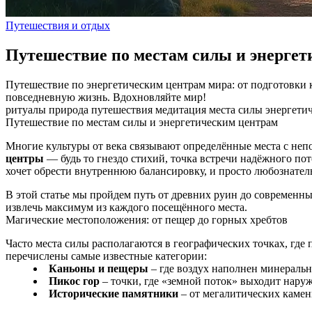
Путешествия и отдых
Путешествие по местам силы и энерге
Путешествие по энергетическим центрам мира: от подготовки к
повседневную жизнь. Вдохновляйте мир!
ритуалы
природа
путешествия
медитация
места силы
энергети
Путешествие по местам силы и энергетическим центрам
Многие культуры от века связывают определённые места с неп
центры
— будь то гнездо стихий, точка встречи надёжного пот
хочет обрести внутреннюю балансировку, и просто любознате
В этой статье мы пройдем путь от древних руин до современны
извлечь максимум из каждого посещённого места.
Магические местоположения: от пещер до горных хребтов
Часто места силы располагаются в географических точках, гд
перечислены самые известные категории:
Каньоны и пещеры
– где воздух наполнен минеральн
Пикос гор
– точки, где «земной поток» выходит наруж
Исторические памятники
– от мегалитических каменн