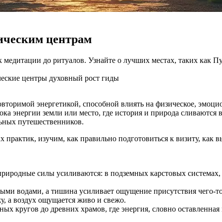
тическим центрам
 медитации до ритуалов. Узнайте о лучших местах, таких как Пу
ческие центры
духовный рост
гиды
овторимой энергетикой, способной влиять на физическое, эмоци
ока энергии земли или место, где история и природа сливаются
льных путешественников.
х практик, изучим, как правильно подготовиться к визиту, как
е природные силы усиливаются: в подземных карстовых системах
ыми водами, а тишина усиливает ощущение присутствия чего‑то
у, а воздух ощущается живо и свежо.
ых кругов до древних храмов, где энергия, словно оставленная 