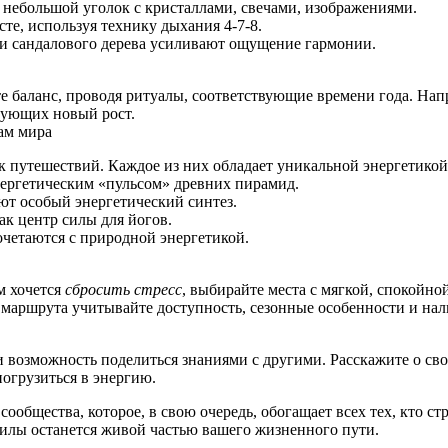
 небольшой уголок с кристаллами, свечами, изображениями.
те, используя технику дыхания 4-7-8.
и сандалового дерева усиливают ощущение гармонии.
е баланс, проводя ритуалы, соответствующие времени года. На
рующих новый рост.
ам мира
ок путешествий. Каждое из них обладает уникальной энергетик
нергетическим «пульсом» древних пирамид.
ают особый энергетический синтез.
ак центр силы для йогов.
очетаются с природной энергетикой.
м хочется
сбросить стресс
, выбирайте места с мягкой, спокойно
 маршрута учитывайте доступность, сезонные особенности и нал
и возможность поделиться знаниями с другими. Расскажите о сво
огрузиться в энергию.
общества, которое, в свою очередь, обогащает всех тех, кто ст
силы останется живой частью вашего жизненного пути.