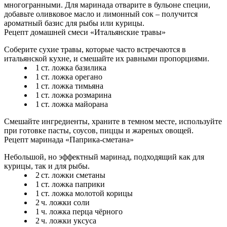
многогранными. Для маринада отварите в бульоне специи,
добавьте оливковое масло и лимонный сок – получится
ароматный базис для рыбы или курицы.
Рецепт домашней смеси «Итальянские травы»
Соберите сухие травы, которые часто встречаются в
итальянской кухне, и смешайте их равными пропорциями.
1 ст. ложка базилика
1 ст. ложка орегано
1 ст. ложка тимьяна
1 ст. ложка розмарина
1 ст. ложка майорана
Смешайте ингредиенты, храните в темном месте, используйте
при готовке пасты, соусов, пиццы и жареных овощей.
Рецепт маринада «Паприка‑сметана»
Небольшой, но эффектный маринад, подходящий как для
курицы, так и для рыбы.
2 ст. ложки сметаны
1 ст. ложка паприки
1 ст. ложка молотой корицы
2 ч. ложки соли
1 ч. ложка перца чёрного
2 ч. ложки уксуса