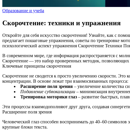
Образование и учеба
Скорочтение: техники и упражнения
Откройте для себя искусство скорочтения! Узнайте, как с пом
предлагает пошаговые упражнения, советы по тренировке мото
психологический аспект
упражнения
Скорочтение
Техники
По
В современном мире, где информация распространяется с молн
Скорочтение — это набор проверенных методик, позволяющих у
Ключевые принципы скорочтения
Скорочтение не сводится к просто увеличению скорости. Это
концентрации. В основе лежат три взаимосвязанных процесса:
Расширение поля зрения
– увеличение количества си
Подавление субвокализации
– минимизация внутреннег
Тренировка моторики глаз
– развитие быстрых, плав
Эти процессы взаимодополняют друг друга, создавая синергет
Расширение поля зрения
Человеческий глаз способен воспринимать до 40–60 символов з
крупные блоки текста.