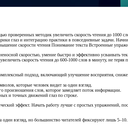
ощью проверенных методик увеличить скорость чтения до 1000 сло
рики глаз и интеграцию практики в повседневные задачи. Начн
вышение скорости чтения
Понимание текста
Встроенные упраж
иеносной скоростью, умение быстро и эффективно усваивать тек
величить скорость чтения до 600‑1000 слов в минуту, не теряя
 комплексный подход, включающий улучшение восприятия, сниже
мволов, которые человек видит за один взгляд.
о произношения слов, которое замедляет поток информации.
ных и точных движений глаз по строке.
ический эффект. Начать работу лучше с простых упражнений, по
а один взгляд, но большинство читателей фиксируют лишь 5–10. 