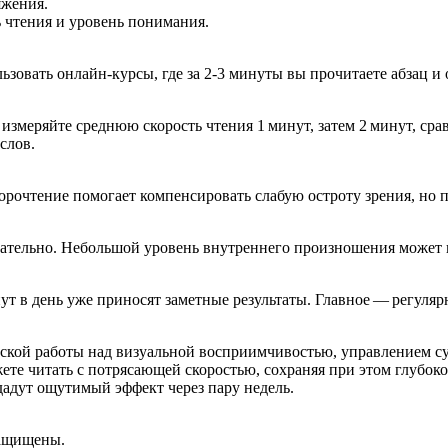
яжения.
 чтения и уровень понимания.
зовать онлайн-курсы, где за 2‑3 минуты вы прочитаете абзац и 
измеряйте среднюю скорость чтения 1 минут, затем 2 минут, ср
слов.
рочтение помогает компенсировать слабую остроту зрения, но 
ательно. Небольшой уровень внутреннего произношения может 
т в день уже приносят заметные результаты. Главное — регуляр
еской работы над визуальной восприимчивостью, управлением су
ете читать с потрясающей скоростью, сохраняя при этом глубок
адут ощутимый эффект через пару недель.
защищены.