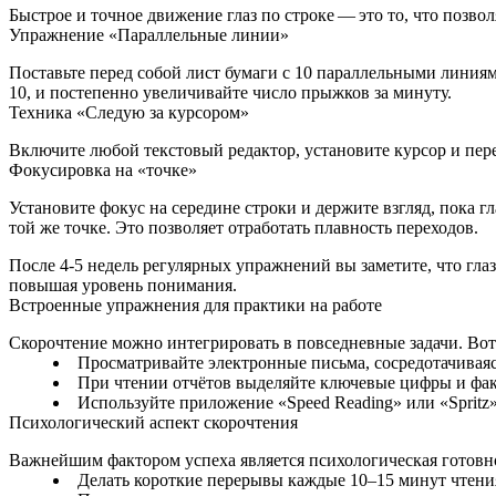
Быстрое и точное движение глаз по строке — это то, что позвол
Упражнение «Параллельные линии»
Поставьте перед собой лист бумаги с 10 параллельными линиям
10, и постепенно увеличивайте число прыжков за минуту.
Техника «Следую за курсором»
Включите любой текстовый редактор, установите курсор и перем
Фокусировка на «точке»
Установите фокус на середине строки и держите взгляд, пока г
той же точке. Это позволяет отработать плавность переходов.
После 4‑5 недель регулярных упражнений вы заметите, что глаз
повышая уровень понимания.
Встроенные упражнения для практики на работе
Скорочтение можно интегрировать в повседневные задачи. Вот
Просматривайте электронные письма, сосредотачиваяс
При чтении отчётов выделяйте ключевые цифры и факт
Используйте приложение «Speed Reading» или «Spritz
Психологический аспект скорочтения
Важнейшим фактором успеха является психологическая готовнос
Делать короткие перерывы каждые 10–15 минут чтени