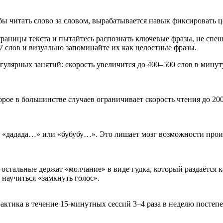
бы читать слово за словом, вырабатывается навык фиксировать 
раницы текста и пытайтесь распознать ключевые фразы, не спеш
–7 слов и визуально запоминайте их как целостные фразы.
улярных занятий: скорость увеличится до 400–500 слов в минуту
рое в большинстве случаев ограничивает скорость чтения до 20
«дадада…» или «бубубу…». Это лишает мозг возможности произ
 остальные держат «молчание» в виде гудка, который раздаётся к
научиться «замкнуть голос».
актика в течение 15‑минутных сессий 3–4 раза в неделю постеп