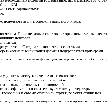
х необходимых полей (автор, название, издательство, год, стра
OI или URL.
лжны быть одинаковыми.
ам.
гко использовать для проверки ваших источников.
понятным. Ниже несколько советов, которые помогут вам сдела
излишних повторов.
дну мысль.
езультате», «Следовательно»), чтобы связать идеи.
еоретические высказывания должны подкрепляться примерами.
стоятельным блоком информации, но в рамках всей работы он в
ь и улучшить работу. Ключевые шаги включают:
ошибки могут снизить восприятие работы.
 что выводы не содержат противоречий.
рректно оформлены и соответствуют списку литературы.
 требования к объёму, стилю или структуре могут отличаться.
 взгляд поможет заметить недочёты, которые пропустили изначал