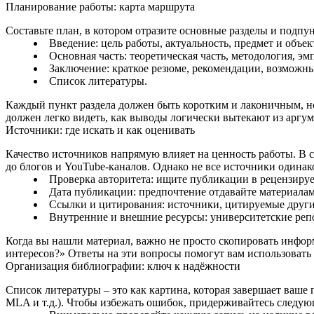
Планирование работы: карта маршрута
Составьте план, в котором отразите основные разделы и подпу
Введение: цель работы, актуальность, предмет и объек
Основная часть: теоретическая часть, методология, э
Заключение: краткое резюме, рекомендации, возможн
Список литературы.
Каждый пункт раздела должен быть коротким и лаконичным, но
должен легко видеть, как выводы логически вытекают из аргум
Источники: где искать и как оценивать
Качество источников напрямую влияет на ценность работы. В
до блогов и YouTube‑каналов. Однако не все источники один
Проверка авторитета: ищите публикации в рецензируе
Дата публикации: предпочтение отдавайте материалам 
Ссылки и цитирования: источники, цитируемые други
Внутренние и внешние ресурсы: университетские реп
Когда вы нашли материал, важно не просто скопировать информ
интересов?» Ответы на эти вопросы помогут вам использовать
Организация библиографии: ключ к надёжности
Список литературы – это как картина, которая завершает ваш
MLA и т.д.). Чтобы избежать ошибок, придерживайтесь следую