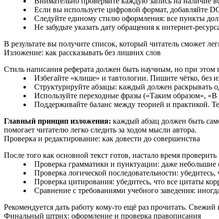
Внимательно проверяйте каждую запись на наличие все
Если вы используете цифровой формат, добавляйте D
Следуйте единому стилю оформления: все пункты до
Не забудьте указать дату обращения к интернет‑ресурс
В результате вы получите список, который читатель сможет ле
Изложение: как рассказывать без лишних слов
Стиль написания реферата должен быть научным, но при этом 
Избегайте «клише» и тавтологии. Пишите чётко, без 
Структурируйте абзацы: каждый должен раскрывать о
Используйте переходные фразы («Таким образом», «В р
Поддерживайте баланс между теорией и практикой. Т
Главный принцип изложения:
каждый абзац должен быть само
помогает читателю легко следить за ходом мысли автора.
Проверка и редактирование: как довести до совершенства
После того как основной текст готов, настало время проверит
Проверка грамматики и пунктуации: даже небольшие 
Проверка логической последовательности: убедитесь,
Проверка цитирования: убедитесь, что все цитаты ко
Сравнение с требованиями учебного заведения: иногда
Рекомендуется дать работу кому‑то ещё раз прочитать. Свежий
Финальный штрих: оформление и проверка правописания