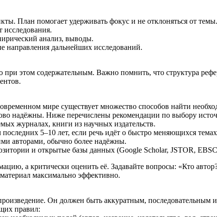
нкты. План помогает удерживать фокус и не отклоняться от тем
т исследования.
мпирический анализ, выводы.
ые направления дальнейших исследований.
 при этом содержательным. Важно помнить, что структура рефе
ентов.
 современном мире существует множество способов найти необх
аково надёжны. Ниже перечислены рекомендации по выбору исто
мых журналах, книги из научных издательств.
последних 5–10 лет, если речь идёт о быстро меняющихся темах
ми авторами, обычно более надёжны.
озитории и открытые базы данных (Google Scholar, JSTOR, EBSC
ацию, а критически оценить её. Задавайте вопросы: «Кто автор
 материал максимально эффективно.
е произведение. Он должен быть аккуратным, последовательным
щих правил: