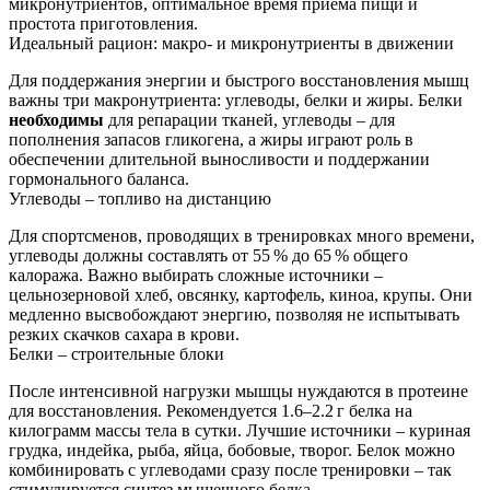
микронутриентов, оптимальное время приема пищи и
простота приготовления.
Идеальный рацион: макро‑ и микронутриенты в движении
Для поддержания энергии и быстрого восстановления мышц
важны три макронутриента: углеводы, белки и жиры. Белки
необходимы
для репарации тканей, углеводы – для
пополнения запасов гликогена, а жиры играют роль в
обеспечении длительной выносливости и поддержании
гормонального баланса.
Углеводы – топливо на дистанцию
Для спортсменов, проводящих в тренировках много времени,
углеводы должны составлять от 55 % до 65 % общего
калоража. Важно выбирать сложные источники –
цельнозерновой хлеб, овсянку, картофель, киноа, крупы. Они
медленно высвобождают энергию, позволяя не испытывать
резких скачков сахара в крови.
Белки – строительные блоки
После интенсивной нагрузки мышцы нуждаются в протеине
для восстановления. Рекомендуется 1.6–2.2 г белка на
килограмм массы тела в сутки. Лучшие источники – куриная
грудка, индейка, рыба, яйца, бобовые, творог. Белок можно
комбинировать с углеводами сразу после тренировки – так
стимулируется синтез мышечного белка.