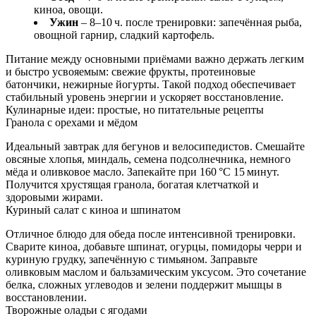
киноа, овощи.
Ужин
– 8–10 ч. после тренировки: запечённая рыба,
овощной гарнир, сладкий картофель.
Питание между основными приёмами важно держать легким
и быстро усвояемым: свежие фрукты, протеиновые
батончики, нежирные йогурты. Такой подход обеспечивает
стабильный уровень энергии и ускоряет восстановление.
Кулинарные идеи: простые, но питательные рецепты
Гранола с орехами и мёдом
Идеальный завтрак для бегунов и велосипедистов. Смешайте
овсяные хлопья, миндаль, семена подсолнечника, немного
мёда и оливковое масло. Запекайте при 160 °C 15 минут.
Получится хрустящая гранола, богатая клетчаткой и
здоровыми жирами.
Куриный салат с киноа и шпинатом
Отличное блюдо для обеда после интенсивной тренировки.
Сварите киноа, добавьте шпинат, огурцы, помидоры черри и
куриную грудку, запечённую с тимьяном. Заправьте
оливковым маслом и бальзамическим уксусом. Это сочетание
белка, сложных углеводов и зелени поддержит мышцы в
восстановлении.
Творожные оладьи с ягодами