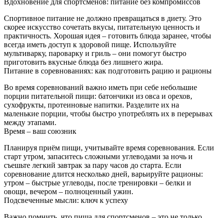
Вдохновение для спортсменов: питание без компромиссов
Спортивное питание не должно превращаться в диету. Это
скорее искусство сочетать вкусы, питательную ценность и
практичность. Хорошая идея – готовить блюда заранее, чтобы
всегда иметь доступ к здоровой пище. Используйте
мультиварку, пароварку и гриль – они помогут быстро
приготовить вкусные блюда без лишнего жира.
Питание в соревнованиях: как подготовить рацию и рационы
Во время соревнований важно иметь при себе небольшие
порции питательной пищи: батончики из овса и орехов,
сухофрукты, протеиновые напитки. Разделите их на
маленькие порции, чтобы быстро употреблять их в перерывах
между этапами.
Время – ваш союзник
Планируя приём пищи, учитывайте время соревнования. Если
старт утром, запаситесь сложными углеводами за ночь и
съешьте легкий завтрак за пару часов до старта. Если
соревнование длится несколько дней, варьируйте рационы:
утром – быстрые углеводы, после тренировки – белки и
овощи, вечером – полноценный ужин.
Подсвеченные мысли: ключ к успеху
Важно помнить, что пища для спортсменов – это не только