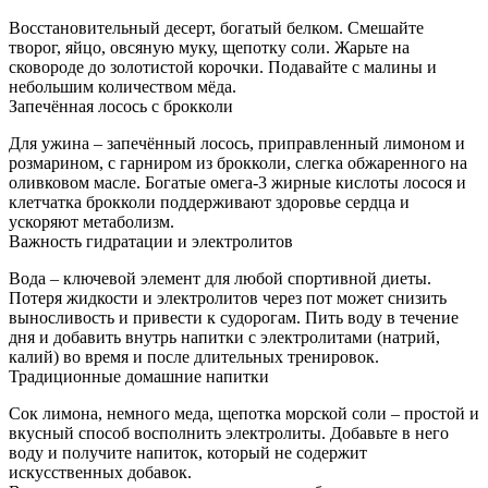
Восстановительный десерт, богатый белком. Смешайте
творог, яйцо, овсяную муку, щепотку соли. Жарьте на
сковороде до золотистой корочки. Подавайте с малины и
небольшим количеством мёда.
Запечённая лосось с брокколи
Для ужина – запечённый лосось, приправленный лимоном и
розмарином, с гарниром из брокколи, слегка обжаренного на
оливковом масле. Богатые омега‑3 жирные кислоты лосося и
клетчатка брокколи поддерживают здоровье сердца и
ускоряют метаболизм.
Важность гидратации и электролитов
Вода – ключевой элемент для любой спортивной диеты.
Потеря жидкости и электролитов через пот может снизить
выносливость и привести к судорогам. Пить воду в течение
дня и добавить внутрь напитки с электролитами (натрий,
калий) во время и после длительных тренировок.
Традиционные домашние напитки
Сок лимона, немного меда, щепотка морской соли – простой и
вкусный способ восполнить электролиты. Добавьте в него
воду и получите напиток, который не содержит
искусственных добавок.