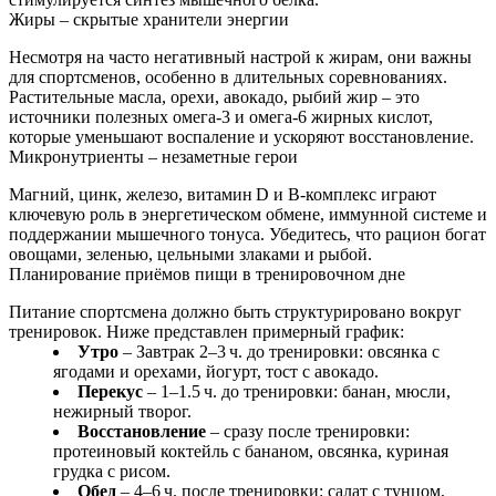
Жиры – скрытые хранители энергии
Несмотря на часто негативный настрой к жирам, они важны
для спортсменов, особенно в длительных соревнованиях.
Растительные масла, орехи, авокадо, рыбий жир – это
источники полезных омега‑3 и омега‑6 жирных кислот,
которые уменьшают воспаление и ускоряют восстановление.
Микронутриенты – незаметные герои
Магний, цинк, железо, витамин D и B‑комплекс играют
ключевую роль в энергетическом обмене, иммунной системе и
поддержании мышечного тонуса. Убедитесь, что рацион богат
овощами, зеленью, цельными злаками и рыбой.
Планирование приёмов пищи в тренировочном дне
Питание спортсмена должно быть структурировано вокруг
тренировок. Ниже представлен примерный график:
Утро
– Завтрак 2–3 ч. до тренировки: овсянка с
ягодами и орехами, йогурт, тост с авокадо.
Перекус
– 1–1.5 ч. до тренировки: банан, мюсли,
нежирный творог.
Восстановление
– сразу после тренировки:
протеиновый коктейль с бананом, овсянка, куриная
грудка с рисом.
Обед
– 4–6 ч. после тренировки: салат с тунцом,