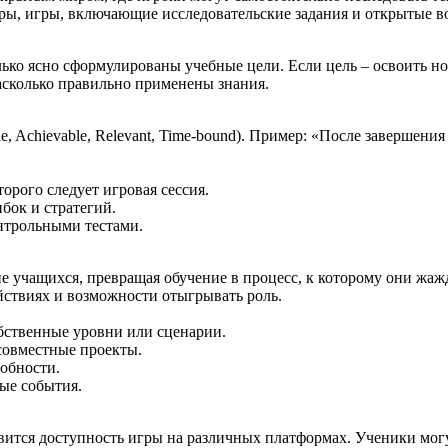
торы, игры, включающие исследовательские задания и открытые в
лько ясно сформулированы учебные цели. Если цель – освоить н
асколько правильно применены знания.
ble, Achievable, Relevant, Time-bound). Пример: «После завершен
орого следует игровая сессия.
бок и стратегий.
онтрольными тестами.
учащихся, превращая обучение в процесс, к которому они жажд
йствиях и возможности отыгрывать роль.
бственные уровни или сценарии.
совместные проекты.
обности.
ые события.
ится доступность игры на различных платформах. Ученики могу