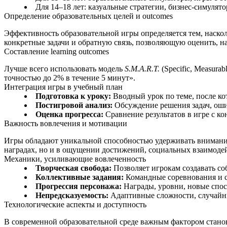
Для 14–18 лет: казуальные стратегии, бизнес‑симуля
Определение образовательных целей и outcomes
Эффективность образовательной игры определяется тем, наско
конкретные задачи и обратную связь, позволяющую оценить, н
Составление learning outcomes
Лучше всего использовать модель
S.M.A.R.T.
(Specific, Measura
точностью до 2% в течение 5 минут».
Интеграция игры в учебный план
Подготовка к уроку:
Вводный урок по теме, после кот
Постигровой анализ:
Обсуждение решения задач, оши
Оценка прогресса:
Сравнение результатов в игре с к
Важность вовлечения и мотивации
Игры обладают уникальной способностью удерживать внимание 
наградах, но и в ощущении достижений, социальных взаимоде
Механики, усиливающие вовлеченность
Творческая свобода:
Позволяет игрокам создавать со
Коллективные задания:
Командные соревнования и 
Прогрессия персонажа:
Награды, уровни, новые спос
Непредсказуемость:
Адаптивные сложности, случайн
Технологические аспекты и доступность
В современной образовательной среде важным фактором станов