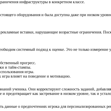
граничения инфраструктуры в конкретном классе.
огостоящего оборудования и была доступна даже при низком уро
 рекламные вставки, нарушающие возрастные ограничения. Поско
еобходим системный подход к оценке. Это не только измерение 
обственный прогресс.
ки и тайм‑стампы.
использования игры.
к игра влияет на поведение и мотивацию.
аний ученика. Они корректируют сложность заданий, добавляя п
 и предотвращает как застревание в низком уровне, так и устал
ать данные о предпочтениях игрока для персонализированных р