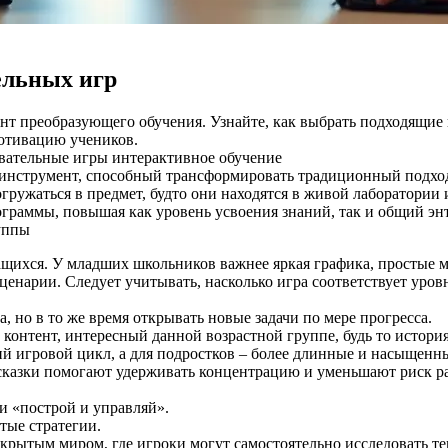
ельных игр
ент преобразующего обучения. Узнайте, как выбрать подходящие
мотивацию учеников.
овательные игры
интерактивное обучение
 инструмент, способный трансформировать традиционный подход
гружаться в предмет, будто они находятся в живой лаборатори
граммы, повышая как уровень усвоения знаний, так и общий эн
уппы
ащихся. У младших школьников важнее яркая графика, простые 
ценарии. Следует учитывать, насколько игра соответствует уро
 но в то же время открывать новые задачи по мере прогресса.
контент, интересный данной возрастной группе, будь то история
й игровой цикл, а для подростков – более длинные и насыщенн
казки помогают удерживать концентрацию и уменьшают риск ра
и «построй и управляй».
тые стратегии.
ткрытым миром, где игроки могут самостоятельно исследовать т