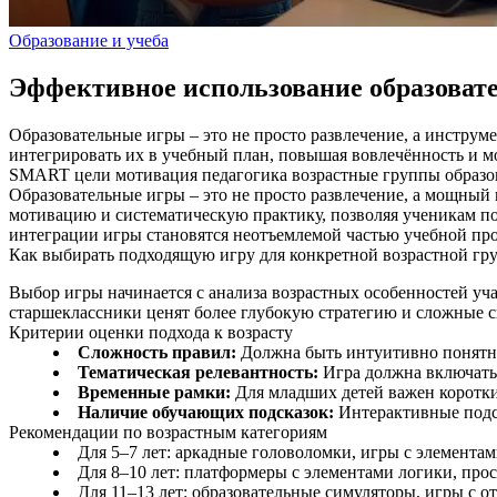
Образование и учеба
Эффективное использование образоват
Образовательные игры – это не просто развлечение, а инструм
интегрировать их в учебный план, повышая вовлечённость и 
SMART цели
мотивация
педагогика
возрастные группы
образ
Образовательные игры – это не просто развлечение, а мощный
мотивацию и систематическую практику, позволяя ученикам по
интеграции игры становятся неотъемлемой частью учебной про
Как выбирать подходящую игру для конкретной возрастной гр
Выбор игры начинается с анализа возрастных особенностей уч
старшеклассники ценят более глубокую стратегию и сложные с
Критерии оценки подхода к возрасту
Сложность правил:
Должна быть интуитивно понятна,
Тематическая релевантность:
Игра должна включать 
Временные рамки:
Для младших детей важен коротки
Наличие обучающих подсказок:
Интерактивные подс
Рекомендации по возрастным категориям
Для 5–7 лет: аркадные головоломки, игры с элементам
Для 8–10 лет: платформеры с элементами логики, прос
Для 11–13 лет: образовательные симуляторы, игры с о