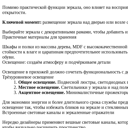
Помимо практической функции зеркала, оно влияет на восприя
открытости.
Ключевой момент:
размещение зеркала над дверью или возле 
Выбирайте зеркала с декоративными рамами, чтобы добавить и
Практичные материалы для хранения
Шкафы и полки из массива дерева, MDF с высококачественной 
стойкости к влаге и царапинам предпочтительнее использоват
обуви.
Освещение: создаём атмосферу и подчёркиваем детали
Освещение в прихожей должно сочетать функциональность с де
Трёхуровневое освещение
Общее освещение.
Подвесной люстры, светодиодных п
Местное освещение.
Светильники у зеркала и над пол
Акцентное освещение.
Минималистичные прожекторы и
Для экономии энергии и более длительного срока службы пред
освещение так, чтобы избежать бликов на зеркале и стеклянных
Встроенные световые каналы и зеркаленные отражатели
Нередко дизайнеры применяют вешные световые каналы, которы
чтобы визуально расширить пространство.