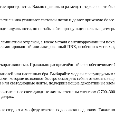
тие пространства. Важно правильно размещать зеркалю – чтобы
светильника усиливает световой поток и делает прихожую более 
ндивидуальности, но не забывайте про функциональные размеры 
ламинатной отделкой, а также металл с антикоррозионным покр
ь ламинированный или лакированный ПВХ, особенно в местах, гд
коративностью. Правильно распределённый свет обеспечивает б
анелей или настенных бра. Выбирайте модели с регулируемым я
ками, которые позволяют быстро осмотреть себя и отложить вещи
ли светодиодные ленты, подчёркивающие декоративные элемен
почтительнее светодиодные лампы с теплым спектром (2700–3000
 дверях.
е создают атмосферу «световых дорожек» над полом. Также пол