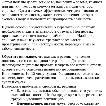
Летом полезно делать легкую мульчировку – солома, компост
или щепки – которая удерживает влагу и подавляет рост
сорняков. Одна из самых эффективных методик – полив от
основания через систему капельного орошения, которая
экономит воду и позволяет контролировать влажность.
Щавель особенно чувствителен к пересыханию, поэтому
необходимо следить за влажностью грунта. При первых
признаках стеснения листьев – лёгкий полив. Наоборот,
слишком влажные участки требуют более частой
проветривания и, при необходимости, пересадки в менее
заболоченные места.
Обратите внимание,
что щавель и ревень – не только
полезные, но и слегка ядовитые растения. До готовки
необходимо тщательно промыть и убрать все жгуты и стебли,
которые могут содержать цианогенные соединения.
Кипячение на 10–15 минут удалит большинство токсичных
веществ, после чего растения можно использовать в салатах,
супах и соусах.
Возможные проблемы и способы их решения
Плесень на листьях:
обычно появляется в условиях
высокой влажности. Чтобы предотвратить, пересекайте
грядки и увеличьте вентиляцию.
Перенаселение:
щавель может быстро «захватить»