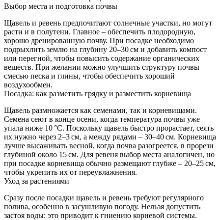
Выбор места и подготовка почвы
Щавель и ревень предпочитают солнечные участки, но могут
расти и в полутени. Главное – обеспечить плодородную,
хорошо дренированную почву. При посадке необходимо
подрыхлить землю на глубину 20–30 см и добавить компост
или перегной, чтобы повысить содержание органических
веществ. При желании можно улучшить структуру почвы
смесью песка и глины, чтобы обеспечить хороший
воздухообмен.
Посадка: как разметить грядку и разместить корневища
Щавель размножается как семенами, так и корневищами.
Семена сеют в конце осени, когда температура почвы уже
упала ниже 10 °C. Поскольку щавель быстро прорастает, сеять
их нужно через 2–3 см, а между рядами – 30–40 см. Корневища
лучше высаживать весной, когда почва разогреется, в прорези
глубиной около 15 см. Для ревеня выбор места аналогичен, но
при посадке корневища обычно размещают глубже – 20–25 см,
чтобы укрепить их от переувлажнения.
Уход за растениями
Сразу после посадки щавель и ревень требуют регулярного
полива, особенно в засушливую погоду. Нельзя допустить
застоя воды: это приводит к гниению корневой системы.