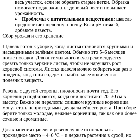
весь участок, если не обрезать старые ветки. Обрезка
помогает поддерживать здоровый рост и повышает
урожайность.
Проблемы с питательными веществами:
щавель
предпочитает щелочную почву. Если pH ниже 6,
добавьте известь.
Сбор урожая и его хранение
Щавель готов к уборке, когда листья становятся крупными и
насыщенными зелёным цветом. Обычно это 5–6 месяцев
после посадки. Для оптимального вкуса рекомендуется
срезать только верхние листья, чтобы не нарушать рост
корневой системы. Листья щавеля можно собирать как раз в
полдень, когда они содержат наибольшее количество
полезных веществ.
Ревень, с другой стороны, плодоносит почти год. Его
корневища подбираются, когда они достигают 20–30 см в
высоту. Важно не перелезть: слишком крупные корневища
могут стать непригодными для дальнейшего роста. При сборе
берите только молодые, нежные корневища, так как они более
сочные и ароматные.
Для хранения щавеля и ревеня лучше использовать
прохладное место – 4–6 °C – и держать растения в сухой, но