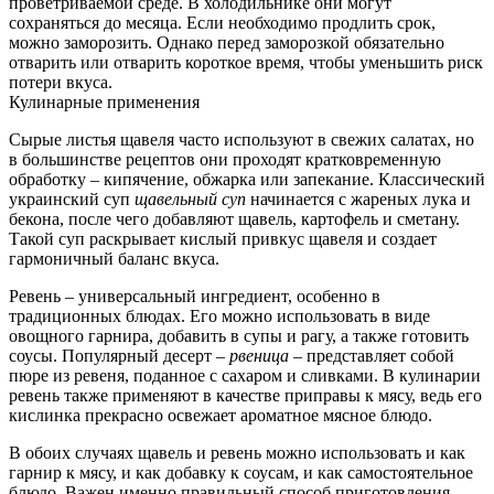
проветриваемой среде. В холодильнике они могут
сохраняться до месяца. Если необходимо продлить срок,
можно заморозить. Однако перед заморозкой обязательно
отварить или отварить короткое время, чтобы уменьшить риск
потери вкуса.
Кулинарные применения
Сырые листья щавеля часто используют в свежих салатах, но
в большинстве рецептов они проходят кратковременную
обработку – кипячение, обжарка или запекание. Классический
украинский суп
щавельный суп
начинается с жареных лука и
бекона, после чего добавляют щавель, картофель и сметану.
Такой суп раскрывает кислый привкус щавеля и создает
гармоничный баланс вкуса.
Ревень – универсальный ингредиент, особенно в
традиционных блюдах. Его можно использовать в виде
овощного гарнира, добавить в супы и рагу, а также готовить
соусы. Популярный десерт –
рвеница
– представляет собой
пюре из ревеня, поданное с сахаром и сливками. В кулинарии
ревень также применяют в качестве приправы к мясу, ведь его
кислинка прекрасно освежает ароматное мясное блюдо.
В обоих случаях щавель и ревень можно использовать и как
гарнир к мясу, и как добавку к соусам, и как самостоятельное
блюдо. Важен именно правильный способ приготовления,