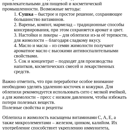
привлекательными для пищевой и косметической
промышленности. Возможные методы:
Сушка
– быстрое и простое решение, сохраняющее
большинство витаминов.
Варенье, компот, мармелад – традиционные способы
консервирования, при этом сохраняется аромат и цвет.
Настойки и ликеры – для облепихи из-за её терпкости,
для жимолости – благодаря сладкому вкусу.
Масло и масла – из семян жимолости получают
ароматное масло с высокими антивоспалительными
свойствами.
Сок и концентрат – подходят для производства
напитков, косметических смесей и лекарственных
средств.
Важно отметить, что при переработке особое внимание
необходимо уделять удалению косточек и кожурки. Для
облепихи рекомендуется использовать сито с мелкой ячейкой,
а для жимолости – пресс с низким давлением, чтобы избежать
потери полезных веществ.
Полезные свойства и рецепты
Облепиха и жимолость насыщены витаминами C, A, E, а
также микроэлементами – железом, цинком, калийом. Их
употребление способствует укреплению иммунитета,