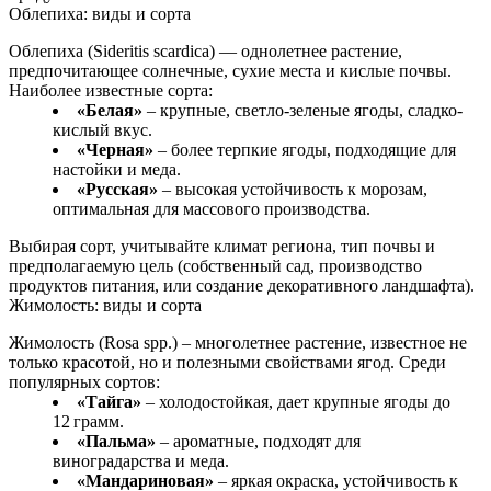
Облепиха: виды и сорта
Облепиха (Sideritis scardica) — однолетнее растение,
предпочитающее солнечные, сухие места и кислые почвы.
Наиболее известные сорта:
«Белая»
– крупные, светло-зеленые ягоды, сладко-
кислый вкус.
«Черная»
– более терпкие ягоды, подходящие для
настойки и меда.
«Русская»
– высокая устойчивость к морозам,
оптимальная для массового производства.
Выбирая сорт, учитывайте климат региона, тип почвы и
предполагаемую цель (собственный сад, производство
продуктов питания, или создание декоративного ландшафта).
Жимолость: виды и сорта
Жимолость (Rosa spp.) – многолетнее растение, известное не
только красотой, но и полезными свойствами ягод. Среди
популярных сортов:
«Тайга»
– холодостойкая, дает крупные ягоды до
12 грамм.
«Пальма»
– ароматные, подходят для
виноградарства и меда.
«Мандариновая»
– яркая окраска, устойчивость к