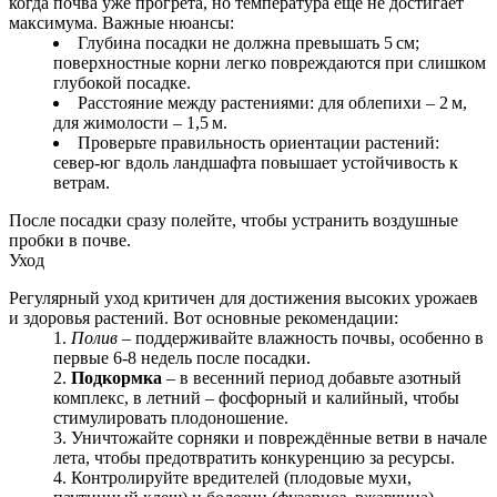
когда почва уже прогрета, но температура ещё не достигает
максимума. Важные нюансы:
Глубина посадки не должна превышать 5 см;
поверхностные корни легко повреждаются при слишком
глубокой посадке.
Расстояние между растениями: для облепихи – 2 м,
для жимолости – 1,5 м.
Проверьте правильность ориентации растений:
север‑юг вдоль ландшафта повышает устойчивость к
ветрам.
После посадки сразу полейте, чтобы устранить воздушные
пробки в почве.
Уход
Регулярный уход критичен для достижения высоких урожаев
и здоровья растений. Вот основные рекомендации:
Полив
– поддерживайте влажность почвы, особенно в
первые 6‑8 недель после посадки.
Подкормка
– в весенний период добавьте азотный
комплекс, в летний – фосфорный и калийный, чтобы
стимулировать плодоношение.
Уничтожайте сорняки и повреждённые ветви в начале
лета, чтобы предотвратить конкуренцию за ресурсы.
Контролируйте вредителей (плодовые мухи,