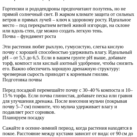
Гортензии и рододендроны предпочитают полутень, но не
прямой солнечный свет. В жарком климате защита от сильных
ветров и прямых лучей – ключ к здоровому росту. Идеальное
место – под перекрытием ветвей живой изгороди, на склоне
или вдоль стен, где можно создать легкую тень.
Почва – фундамент роста
Эти растения любят рыхлую, гумусистую, слегка кислую
почву с хорошей способностью удерживать влагу. Идеальный
pH – от 5,5 до 6,5. Если в вашем грунте pH выше, добавьте
торф, компост или кислый азотный удобрение, чтобы снизить
его. Важно обеспечить хорошую дренажную структуру:
чрезмерная сырость приводит к корневым гнилям.
Подготовка почвы
Перед посадкой перемешайте почву с 30–40 % компоста и 10–
15 % торфа. Если почва глинистая, добавьте песка или гравия
для улучшения дренажа. После внесения мульчи (покрывая
почву 5–7 см) помните, что мульча удерживает влагу и
подавляет рост сорняков.
Планируем посадку
Сажайте в осенне-зимний период, когда растения находятся в
покое. Расстояние между кустами зависит от вида: от 90 см до