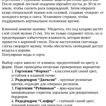
После первой листвой опадения обрезайте кусты до 30 см от
земли, чтобы снизить риск повреждений. Затем оберните
кущи специальной тканью или соломой, создавая «покров» от
холодного ветра и снега. Установите стержни, чтобы
поддерживать вертикальное положение кручев.
Ключевой момент зимовки:
Убедитесь, что под кущами растёт
слой сухой мульчи (5 см). Это не только сохраняет тепло, но и
предотвращает избыточную влажность, которая может
привести к корневой гнили. После наступления снегопада
слегка сморщите мульчу, чтобы обеспечить свободный доступ
воздуха к корням.
Популярные виды и сорта
Выбор сорта зависит от климата, предпочтений по цвету и
форме. Ниже приведены несколько проверенных вариантов:
Гортензия “Формат”
– классический синий цвет,
устойчив к влажной почве.
Рододендрон “Джексон”
– крупные розоватые
цветки, подходят для северных регионов.
Гортензия “Рубиновая”
– ярко‑красные
шишковидные соцветия, идеальны для декоративных
бордюров.
Рододендрон “Сапфир”
– глубокий синий цвет,
хороший вариант для тенистых садов.