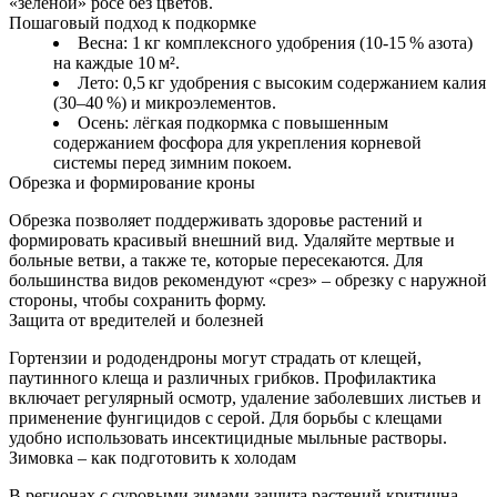
«зелёной» росе без цветов.
Пошаговый подход к подкормке
Весна: 1 кг комплексного удобрения (10-15 % азота)
на каждые 10 м².
Лето: 0,5 кг удобрения с высоким содержанием калия
(30–40 %) и микроэлементов.
Осень: лёгкая подкормка с повышенным
содержанием фосфора для укрепления корневой
системы перед зимним покоем.
Обрезка и формирование кроны
Обрезка позволяет поддерживать здоровье растений и
формировать красивый внешний вид. Удаляйте мертвые и
больные ветви, а также те, которые пересекаются. Для
большинства видов рекомендуют «срез» – обрезку с наружной
стороны, чтобы сохранить форму.
Защита от вредителей и болезней
Гортензии и рододендроны могут страдать от клещей,
паутинного клеща и различных грибков. Профилактика
включает регулярный осмотр, удаление заболевших листьев и
применение фунгицидов с серой. Для борьбы с клещами
удобно использовать инсектицидные мыльные растворы.
Зимовка – как подготовить к холодам
В регионах с суровыми зимами защита растений критична.