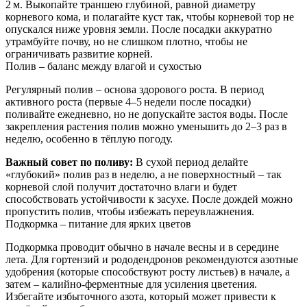
2 м. Выкопайте траншею глубиной, равной диаметру
корневого кома, и полагайте куст так, чтобы корневой тор не
опускался ниже уровня земли. После посадки аккуратно
утрамбуйте почву, но не слишком плотно, чтобы не
ограничивать развитие корней.
Полив – баланс между влагой и сухостью
Регулярный полив – основа здорового роста. В период
активного роста (первые 4–5 недели после посадки)
поливайте ежедневно, но не допускайте застоя воды. После
закрепления растения полив можно уменьшить до 2–3 раз в
неделю, особенно в тёплую погоду.
Важный совет по поливу:
В сухой период делайте
«глубокий» полив раз в неделю, а не поверхностный – так
корневой слой получит достаточно влаги и будет
способствовать устойчивости к засухе. После дождей можно
пропустить полив, чтобы избежать переувлажнения.
Подкормка – питание для ярких цветов
Подкормка проводит обычно в начале весны и в середине
лета. Для гортензий и рододендронов рекомендуются азотные
удобрения (которые способствуют росту листьев) в начале, а
затем – калийно-ферментные для усиления цветения.
Избегайте избыточного азота, который может привести к